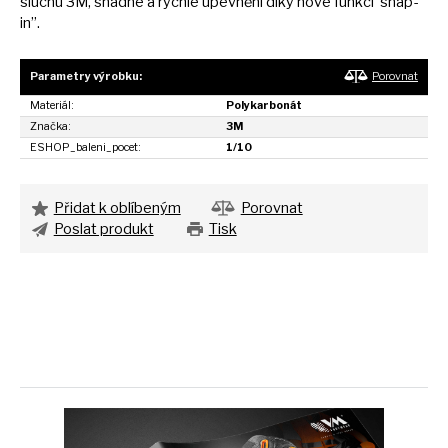
sluchu 3M, snadné
a
rychlé upevnění díky nové funkci“snap-
in”.
Parametry výrobku:
Porovnat
Materiál:
Polykarbonát
Značka:
3M
ESHOP_baleni_pocet:
1/10
Přidat k oblíbeným
Porovnat
Poslat produkt
Tisk