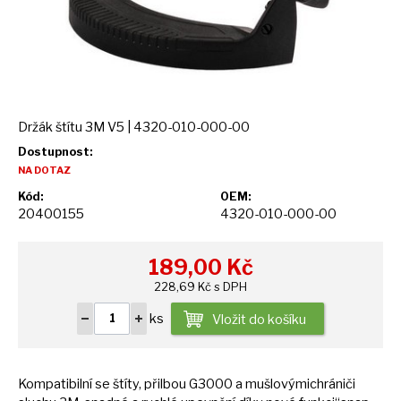
Držák štítu 3M V5 | 4320-010-000-00
Dostupnost:
NA DOTAZ
Kód:
OEM:
20400155
4320-010-000-00
189,00
Kč
228,69 Kč s DPH
ks
Vložit do košíku
Kompatibilní
se
štíty, přilbou G3000
a
mušlovýmichrániči