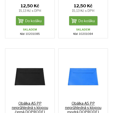
12,50 Kč
12,50 Kč
15,13 Kč s DPH
15,13 Kč s DPH
Do košíku
Do košíku
SKLADEM
SKLADEM
Kód: 10201085
Kód: 10201084
Obálka A5 PP
Obálka A5 PP
neprůhledná s klopou
neprůhledná s klopou
černá DOPRODEJ
modrá DOPRODEJ