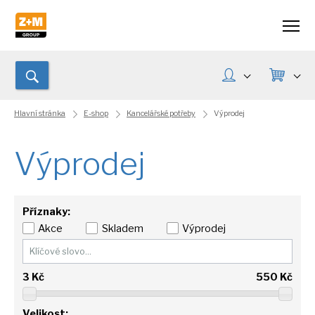
Hlavní stránka
E-shop
Kancelářské potřeby
Výprodej
Výprodej
Příznaky:
Akce
Skladem
Výprodej
3
Kč
550
Kč
Velikost: