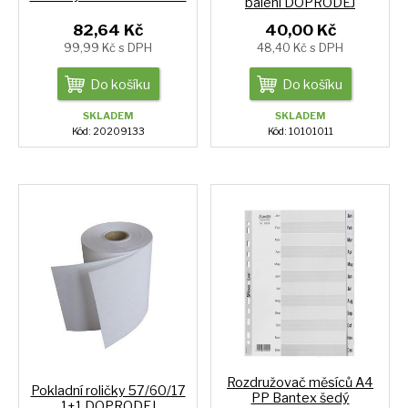
balení DOPRODEJ
82,64 Kč
40,00 Kč
99,99 Kč s DPH
48,40 Kč s DPH
Do košíku
Do košíku
SKLADEM
SKLADEM
Kód: 20209133
Kód: 10101011
Rozdružovač měsíců A4
Pokladní roličky 57/60/17
PP Bantex šedý
1+1 DOPRODEJ