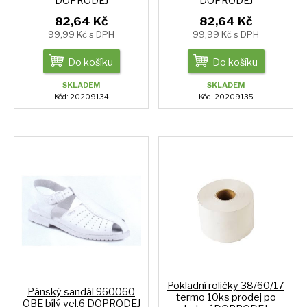
DOPRODEJ
DOPRODEJ
82,64 Kč
82,64 Kč
99,99 Kč s DPH
99,99 Kč s DPH
Do košíku
Do košíku
SKLADEM
SKLADEM
Kód: 20209134
Kód: 20209135
Pokladní roličky 38/60/17
Pánský sandál 960060
termo 10ks prodej po
OBE bílý vel.6 DOPRODEJ