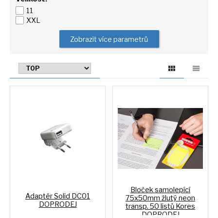
11
XXL
Zobrazit více parametrů
Bloček samolepící
Adaptér Solid DC01
75x50mm žlutý neon
DOPRODEJ
transp. 50 listů Kores
DOPRODEJ