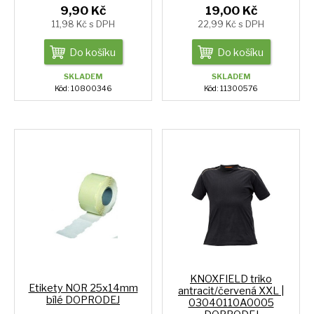
9,90 Kč
19,00 Kč
11,98 Kč s DPH
22,99 Kč s DPH
Do košíku
Do košíku
SKLADEM
SKLADEM
Kód: 10800346
Kód: 11300576
KNOXFIELD triko
Etikety NOR 25x14mm
antracit/červená XXL |
bílé DOPRODEJ
03040110A0005