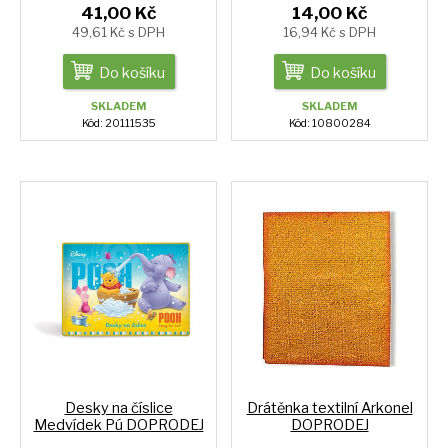
41,00 Kč
14,00 Kč
49,61 Kč s DPH
16,94 Kč s DPH
Do košíku
Do košíku
SKLADEM
SKLADEM
Kód: 20111535
Kód: 10800284
Desky na číslice
Drátěnka textilní Arkonel
Medvídek Pú DOPRODEJ
DOPRODEJ