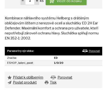
ks
Vložit do košíku
Kombinace náhlavního systému Hellberg
s
drátěným
obličejovým štítem
z
nerezové oceli
a
sluchátky
ED
2H Ear
Defender. Maximální komfort
a
ochrana pro uživatele, kteří
nepotřebují zároveň ochranu hlavy. Sluchátka splňují normu
EN
352-1: 2002.
Parametry výrobku:
Porovnat
Značka:
ED
ESHOP_baleni_pocet:
1/0/20
Přidat k oblíbeným
Porovnat
Poslat produkt
Tisk