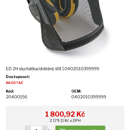
ED 2H sluchátka/drátěný štít | 0402010399999
Dostupnost:
NA DOTAZ
Kód:
OEM:
20400156
0402010399999
1 800,92
Kč
2 179,11 Kč s DPH