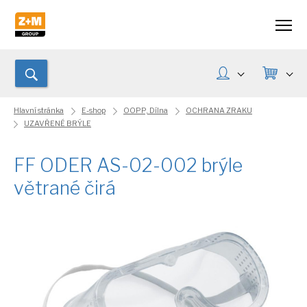
Hlavní stránka
E-shop
OOPP, Dílna
OCHRANA ZRAKU
UZAVŘENÉ BRÝLE
FF ODER AS-02-002 brýle
větrané čirá