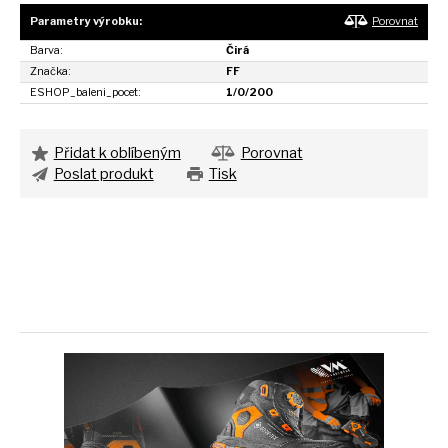
Parametry výrobku:
Porovnat
Barva:
Čirá
Značka:
FF
ESHOP_baleni_pocet:
1/0/200
Přidat k oblíbeným
Porovnat
Poslat produkt
Tisk