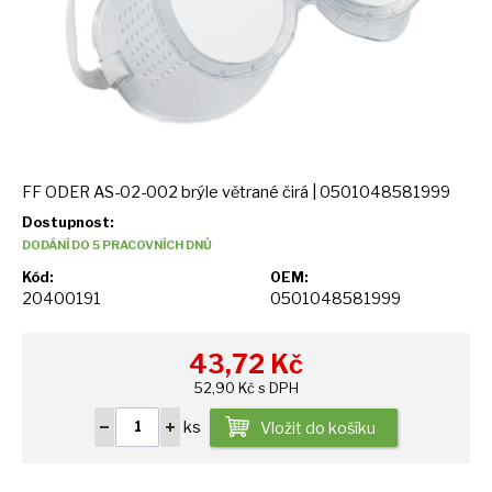
FF ODER AS-02-002 brýle větrané čirá | 0501048581999
Dostupnost:
DODÁNÍ DO 5 PRACOVNÍCH DNŮ
Kód:
OEM:
20400191
0501048581999
43,72
Kč
52,90 Kč s DPH
ks
Vložit do košíku