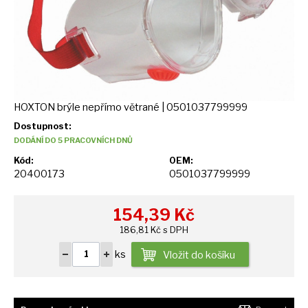
HOXTON brýle nepřímo větrané | 0501037799999
Dostupnost:
DODÁNÍ DO 5 PRACOVNÍCH DNŮ
Kód:
OEM:
20400173
0501037799999
154,39
Kč
186,81 Kč s DPH
ks
Vložit do košíku