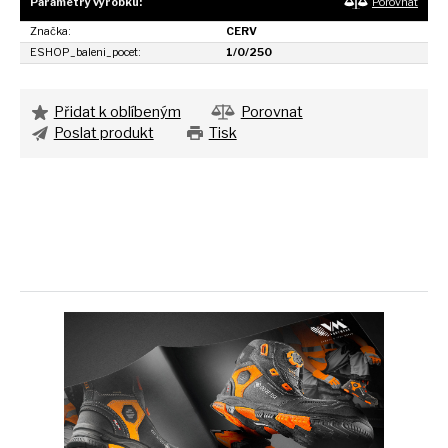
Parametry výrobku:
Porovnat
Značka:
CERV
ESHOP_baleni_pocet:
1/0/250
Přidat k oblíbeným
Porovnat
Poslat produkt
Tisk