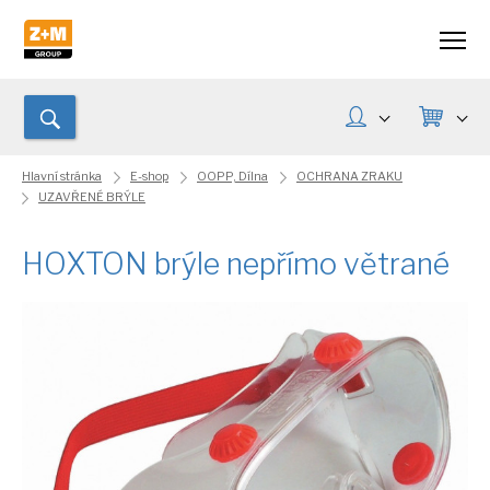
Hlavní stránka
E-shop
OOPP, Dílna
OCHRANA ZRAKU
UZAVŘENÉ BRÝLE
HOXTON brýle nepřímo větrané