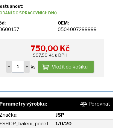
ostupnost:
ODÁNÍ DO 5 PRACOVNÍCH DNŮ
ód:
OEM:
0600157
0504007299999
750,00
Kč
907,50 Kč s DPH
ks
Vložit do košíku
Parametry výrobku:
Porovnat
Značka:
JSP
ESHOP_baleni_pocet:
1/0/20