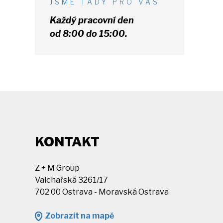
JSME TADY PRO VÁS
Každý pracovní den
od 8:00 do 15:00.
KONTAKT
Z + M Group
Valchařská 3261/17
702 00 Ostrava - Moravská Ostrava
Zobrazit na mapě