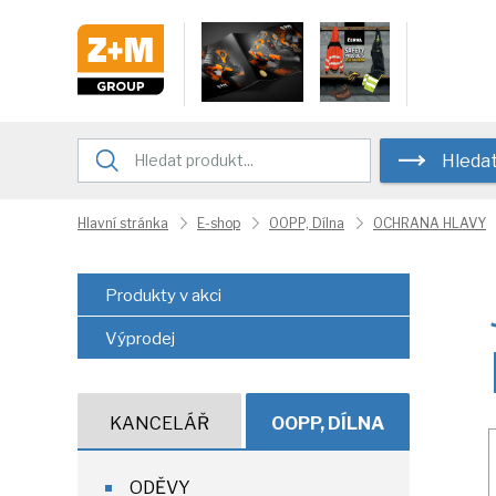
Hleda
Hlavní stránka
E-shop
OOPP, Dílna
OCHRANA HLAVY
Produkty v akci
Výprodej
KANCELÁŘ
OOPP, DÍLNA
ODĚVY