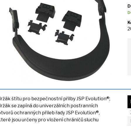
D
D
K
2
držák štítu pro bezpečnostní přilby JSP Evolution®;
držák
se
zapíná
do
univerzálních postranních
otvorů ochranných přileb řady JSP Evolution®,
které jsou určeny pro vložení chráničů sluchu