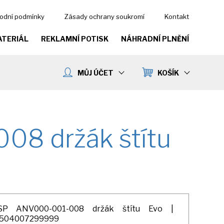
odní podmínky
Zásady ochrany soukromí
Kontakt
ATERIÁL
REKLAMNÍ POTISK
NÁHRADNÍ PLNĚNÍ
MŮJ ÚČET
KOŠÍK
8 držák štítu
SP ANV000-001-008 držák štítu Evo |
504007299999