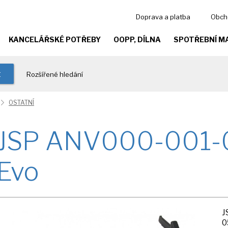
Doprava a platba
Obch
KANCELÁŘSKÉ POTŘEBY
OOPP, DÍLNA
SPOTŘEBNÍ M
t
Rozšířené hledání
OSTATNÍ
JSP ANV000-001-00
Evo
J
0