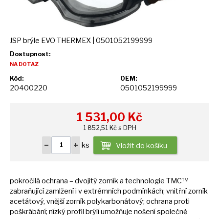
JSP brýle EVO THERMEX | 0501052199999
Dostupnost:
NA DOTAZ
Kód:
OEM:
20400220
0501052199999
1 531,00
Kč
1 852,51 Kč s DPH
ks
Vložit do košíku
pokročilá ochrana – dvojitý zorník
a
technologie TMC™
zabraňující zamlžení
i
v extrémních podmínkách; vnitřní zorník
acetátový, vnější zorník polykarbonátový; ochrana proti
poškrábání; nízký profil brýlí umožňuje nošení společně