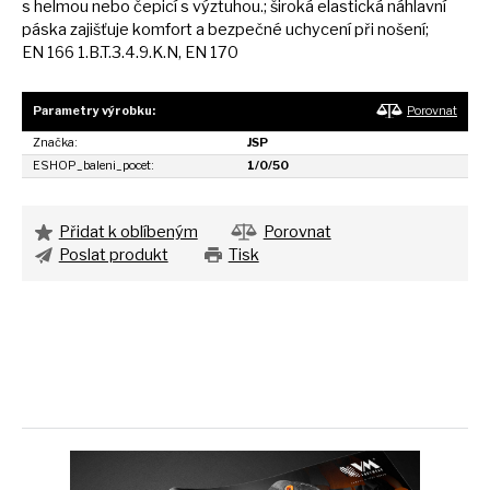
s
helmou nebo čepicí
s
výztuhou.; široká elastická náhlavní
páska zajišťuje komfort
a
bezpečné uchycení při nošení;
EN
166 1.B.T.3.4.9.K.N,
EN
170
Parametry výrobku:
Porovnat
Značka:
JSP
ESHOP_baleni_pocet:
1/0/50
Přidat k oblíbeným
Porovnat
Poslat produkt
Tisk