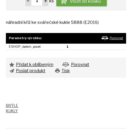
ks
Vložit do košíku
náhradní kříž
ke
svářečské kukle 5888 (E2016)
Parametry výrobku:
Porovnat
ESHOP_baleni_pocet:
1
Přidat k oblíbeným
Porovnat
Poslat produkt
Tisk
BRÝLE
KUKLY