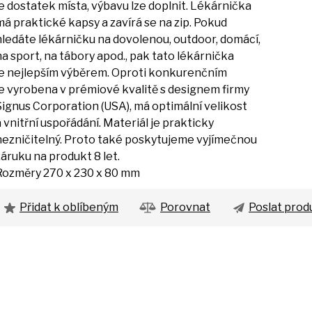
je
dostatek místa, výbavu lze doplnit. Lékárnička
má
praktické kapsy
a
zavírá
se
na zip. Pokud
hledáte lékárničku
na
dovolenou, outdoor, domácí,
na
sport,
na
tábory apod., pak tato lékárnička
je
nejlepším výběrem. Oproti konkurenčním
je
vyrobena
v
prémiové kvalitě
s
designem firmy
Signus Corporation (USA),
má
optimální velikost
a
vnitřní uspořádání. Materiál
je
prakticky
nezničitelný. Proto také poskytujeme vyjímečnou
záruku
na
produkt
8
let.
Rozměry 270
x
230
x
80 mm
Přidat k oblíbeným
Porovnat
Poslat prod