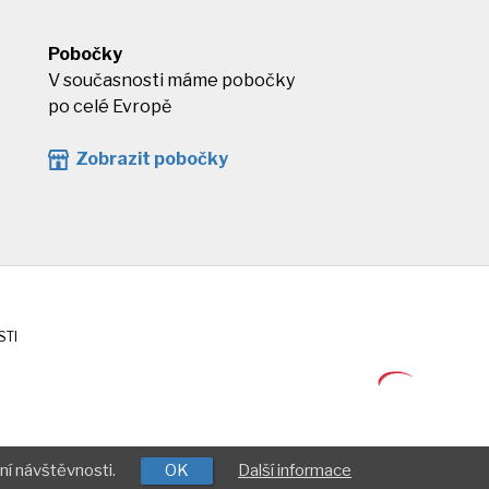
Pobočky
V současnosti máme pobočky
po celé Evropě
Zobrazit pobočky
STI
ní návštěvnosti.
OK
Další informace