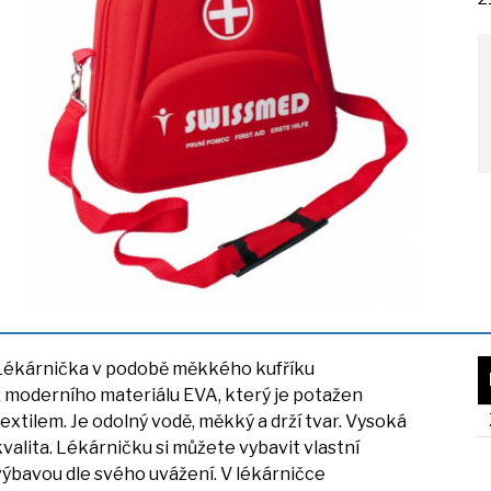
Lékárnička
v
podobě měkkého kufříku
z
moderního materiálu EVA, který
je
potažen
textilem.
Je
odolný vodě, měkký
a
drží tvar. Vysoká
kvalita. Lékárničku
si
můžete vybavit vlastní
výbavou dle svého uvážení.
V
lékárničce