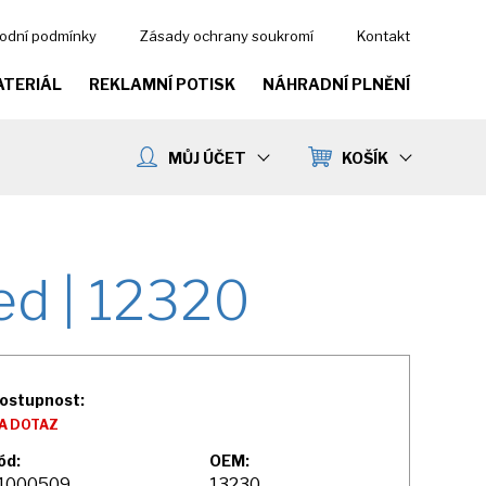
odní podmínky
Zásady ochrany soukromí
Kontakt
ATERIÁL
REKLAMNÍ POTISK
NÁHRADNÍ PLNĚNÍ
MŮJ ÚČET
KOŠÍK
ed | 12320
ostupnost:
A DOTAZ
ód:
OEM:
1000509
13230