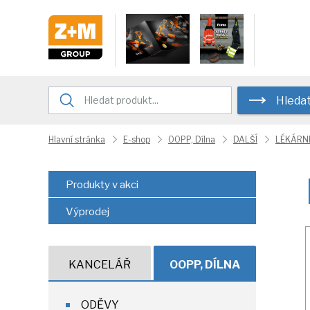
Hleda
Hlavní stránka
E-shop
OOPP, Dílna
DALŠÍ
LÉKÁRN
Produkty v akci
Výprodej
KANCELÁŘ
OOPP, DÍLNA
ODĚVY