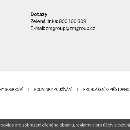
Dotazy
Zelená linka: 800 100 809
E-mail:
zmgroup@zmgroup.cz
NY SOUKROMÍ
PODMÍNKY POUŽÍVÁNÍ
PROHLÁŠENÍ O PŘÍSTUPNO
ookies pro zobrazení cíleného obsahu, reklamy a pro účely sledová