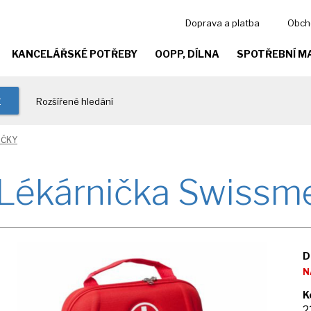
Doprava a platba
Obch
KANCELÁŘSKÉ POTŘEBY
OOPP, DÍLNA
SPOTŘEBNÍ M
t
Rozšířené hledání
IČKY
Lékárnička Swissm
D
N
K
2