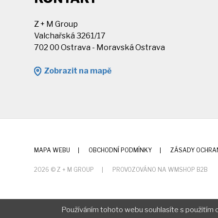
Z + M Group
Valchařská 3261/17
702 00 Ostrava - Moravská Ostrava
Zobrazit na mapě
MAPA WEBU
OBCHODNÍ PODMÍNKY
ZÁSADY OCHRA
2026 © Z + M GROUP
PROVOZOVÁNO NA WMSHOP B2B
Používáním tohoto webu souhlasíte s použitím c