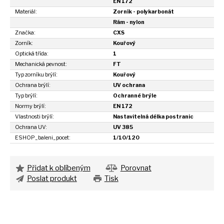
EN 172
Materiál:
Zorník - polykarbonát
Rám - nylon
Značka:
CXS
Zorník:
Kouřový
Optická třída:
1
Mechanická pevnost:
FT
Typ zorníku brýlí:
Kouřový
Ochrana brýlí:
UV ochrana
Typ brýlí:
Ochranné brýle
Normy brýlí:
EN 172
Vlastnosti brýlí:
Nastavitelná délka postranic
Ochrana UV:
UV 385
ESHOP_baleni_pocet:
1/10/120
Přidat k oblíbeným
Porovnat
Poslat produkt
Tisk