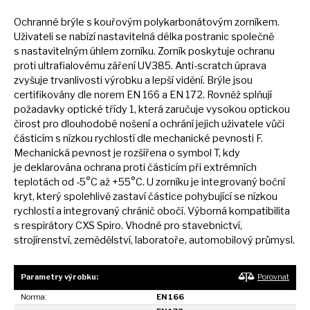
Ochranné brýle
s
kouřovým polykarbonátovým zorníkem.
Uživateli
se
nabízí nastavitelná délka postranic společně
s
nastavitelným úhlem zorníku. Zorník poskytuje ochranu
proti ultrafialovému záření UV385. Anti-scratch úprava
zvyšuje trvanlivosti výrobku
a
lepší vidění. Brýle jsou
certifikovány dle norem
EN
166
a
EN 172. Rovněž splňují
požadavky optické třídy 1, která zaručuje vysokou optickou
čirost pro dlouhodobé nošení
a
ochrání jejich uživatele vůči
částicím
s
nízkou rychlostí dle mechanické pevnosti F.
Mechanická pevnost
je
rozšířena
o
symbol T, kdy
je
deklarována ochrana proti částicím při extrémních
teplotách
od
-5°C
až
+55°C.
U
zorníku
je
integrovaný boční
kryt, který spolehlivě zastaví částice pohybující
se
nízkou
rychlostí
a
integrovaný chránič obočí. Výborná kompatibilita
s
respirátory CXS Spiro. Vhodné pro stavebnictví,
strojírenství, zemědělství, laboratoře, automobilový průmysl.
Parametry výrobku:
Porovnat
Norma:
EN 166