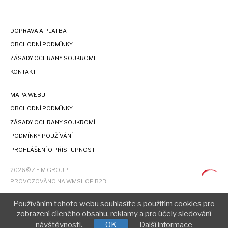
DOPRAVA A PLATBA
OBCHODNÍ PODMÍNKY
ZÁSADY OCHRANY SOUKROMÍ
KONTAKT
MAPA WEBU
OBCHODNÍ PODMÍNKY
ZÁSADY OCHRANY SOUKROMÍ
PODMÍNKY POUŽÍVÁNÍ
PROHLÁŠENÍ O PŘÍSTUPNOSTI
2026 © Z + M GROUP
PROVOZOVÁNO NA WMSHOP B2B
Používáním tohoto webu souhlasíte s použitím cookies pro
zobrazení cíleného obsahu, reklamy a pro účely sledování
návštěvnosti.
OK
Další informace