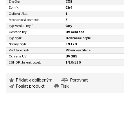
Značka:
CXS
Zorník:
Čirý
Optická třída:
1
Mechanická pevnost:
F
Typ zorníku brýlí:
Čirý
Ochrana brýlí:
UV ochrana
Typ brýlí:
Ochranné brýle
Normy brýlí:
EN 170
Ventilace brýlí:
Přímá ventilace
Ochrana UV:
UV 385
ESHOP_baleni_pocet:
1/10/120
Přidat k oblíbeným
Porovnat
Poslat produkt
Tisk