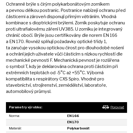
Ochranné brýle
s
čirým polykarbonátovým zorníkem
a
pevnou délkou postranic. Postranice nabízejí ochranu před
částicemi
a
zároveň disponují přímým větráním. Vhodná
kombinace
s
dioptrickými brýlemi. Zorník poskytuje ochranu
proti ultrafialovému záření UV385.
U
zorníku
je
integrovaný
chránič obočí. Brýle jsou certifikovány dle norem
EN
166
a
EN 170. Rovněž splňují požadavky optické třídy 1,
ta
zaručuje vysokou optickou čirost pro dlouhodobé nošení
a
ochrání jejich uživatele vůči částicím
s
nízkou rychlostí dle
mechanické pevnosti F. Mechanická pevnost
je
rozšířena
o
symbol T, kdy
je
deklarována ochrana proti částicím při
extrémních teplotách
od
-5°C
až
+55°C. Výborná
kompatibilita
s
respirátory CXS Spiro. Vhodné pro
stavebnictví, strojírenství, zemědělství, laboratoře,
automobilový průmysl.
Parametry výrobku:
Porovnat
Norma:
EN 166
EN 170
Materiál:
Polykarbonát