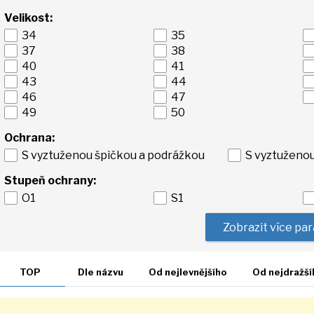
Velikost:
34
35
37
38
40
41
43
44
46
47
49
50
Ochrana:
S vyztuženou špičkou a podrážkou
S vyztuženo
Stupeň ochrany:
O1
S1
Zobrazit více pa
TOP
Dle názvu
Od nejlevnějšího
Od nejdražší