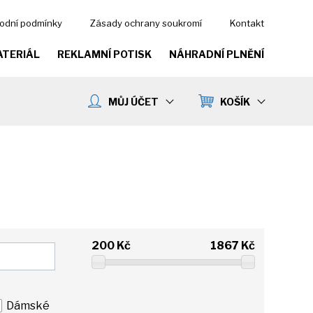
odní podmínky
Zásady ochrany soukromí
Kontakt
ATERIÁL
REKLAMNÍ POTISK
NÁHRADNÍ PLNĚNÍ
MŮJ ÚČET
KOŠÍK
200
Kč
1867
Kč
Dámské