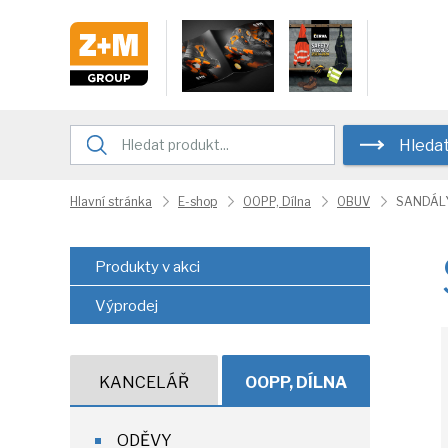
Hleda
Hlavní stránka
E-shop
OOPP, Dílna
OBUV
SANDÁL
Produkty v akci
Výprodej
KANCELÁŘ
OOPP, DÍLNA
ODĚVY