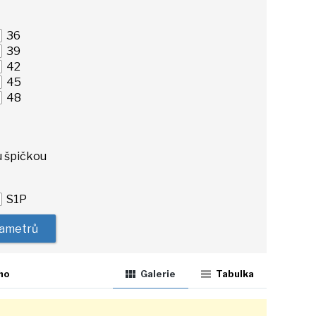
36
39
42
45
48
u špičkou
S1P
rametrů
ho
Galerie
Tabulka