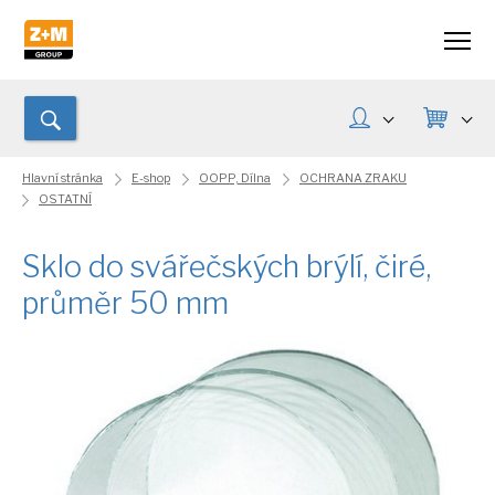
Hlavní stránka
E-shop
OOPP, Dílna
OCHRANA ZRAKU
OSTATNÍ
Sklo do svářečských brýlí, čiré,
průměr 50 mm