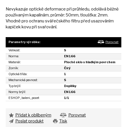
Nevykazuje optické deformace při průhledu, odolává běžně
používaným kapalinám, průměr: 50mm, tloušťka: 2mm.
Vhodné pro ochranu svářečského filtru před usazováním
kapiček kovu při svařování.
Parametry výrobku:
Porovnat
Velikost:
S
Norma:
EN 166
Materiál:
Ploché sklo s hladkým povrchem
Zorník:
Čirý
Optická třída:
1
Mechanická pevnost:
S
Typ brýlí:
Doplňky
Normy brýlí:
EN 166
ESHOP_baleni_pocet:
1/1
Přidat k oblíbeným
Porovnat
Poslat produkt
Tisk