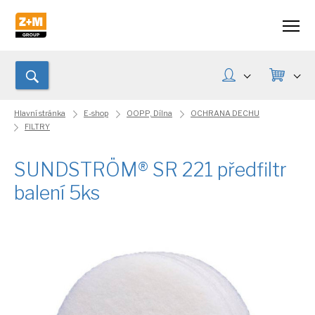
Hlavní stránka
E-shop
OOPP, Dílna
OCHRANA DECHU
FILTRY
SUNDSTRÖM® SR 221 předfiltr
balení 5ks