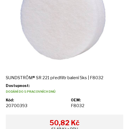
SUNDSTRÖM® SR 221 předfiltr balení 5ks | F8032
Dostupnost:
DODÁNÍ DO 5 PRACOVNÍCH DNŮ
Kód:
OEM:
20700393
F8032
50,82
Kč