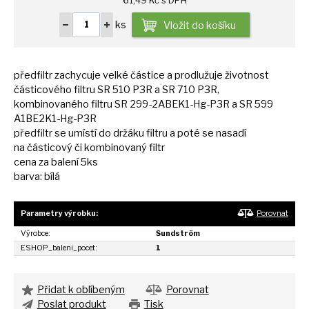
61,49 Kč s DPH
ks
Vložit do košíku
předfiltr zachycuje velké částice
a
prodlužuje životnost
částicového filtru
SR
510 P3R
a
SR 710 P3R,
kombinovaného filtru
SR
299-2ABEK1-Hg-P3R
a
SR 599
A1BE2K1-Hg-P3R
předfiltr
se
umístí
do
držáku filtru
a
poté
se
nasadí
na
částicový
či
kombinovaný filtr
cena
za
balení 5ks
barva: bílá
Parametry výrobku:
Porovnat
Výrobce:
Sundström
ESHOP_baleni_pocet:
1
Přidat k oblíbeným
Porovnat
Poslat produkt
Tisk