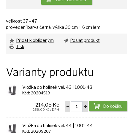
velikost
37
-
47
provedení barva černá, výška
30
cm +
6
cm lem
Přidat k oblíbeným
Poslat produkt
Tisk
Varianty produktu
Vložka do holínek vel. 43 | 1001-43
Kód: 20204519
214,05 Kč
Do košíku
259,00 Kč s DPH
Vložka do holínek vel. 44 | 1001-44
Kód: 20209207