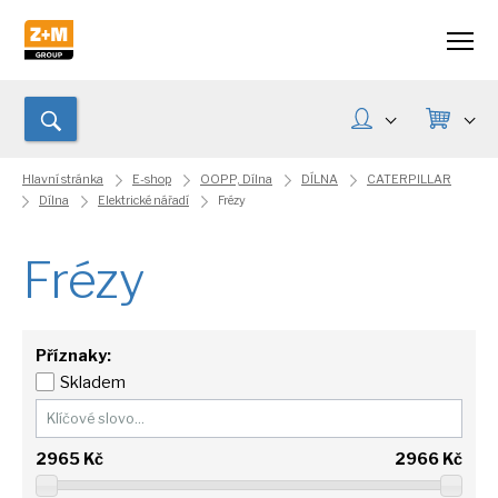
Hlavní stránka
E-shop
OOPP, Dílna
DÍLNA
CATERPILLAR
Dílna
Elektrické nářadí
Frézy
Frézy
Příznaky:
Skladem
2965
Kč
2966
Kč