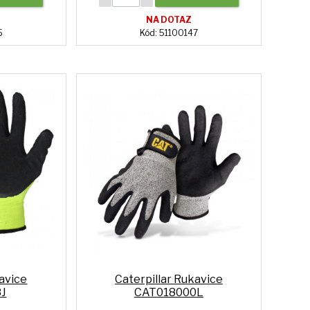
NA DOTAZ
5
Kód: 51100147
kavice
Caterpillar Rukavice
J
CAT018000L