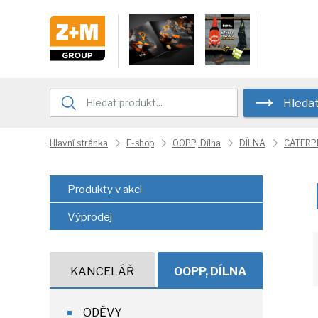
Hleda
Hlavní stránka
E-shop
OOPP, Dílna
DÍLNA
CATERP
Produkty v akci
Výprodej
KANCELÁŘ
OOPP, DÍLNA
ODĚVY