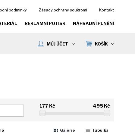
odní podmínky
Zásady ochrany soukromí
Kontakt
ATERIÁL
REKLAMNÍ POTISK
NÁHRADNÍ PLNĚNÍ
MŮJ ÚČET
KOŠÍK
177
Kč
495
Kč
ho
Galerie
Tabulka