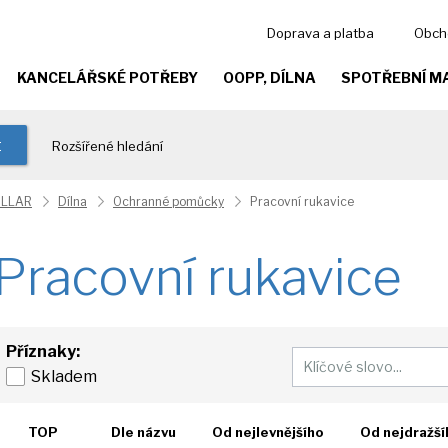
Doprava a platba
Obch
KANCELÁŘSKÉ POTŘEBY
OOPP, DÍLNA
SPOTŘEBNÍ M
t
Rozšířené hledání
ILLAR
Dílna
Ochranné pomůcky
Pracovní rukavice
Pracovní rukavice
Příznaky:
Skladem
TOP
Dle názvu
Od nejlevnějšího
Od nejdražší