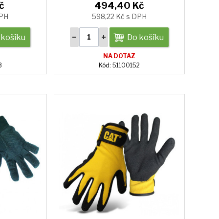
č
494,40 Kč
DPH
598,22 Kč s DPH
 košíku
Do košíku
NA DOTAZ
3
Kód: 51100152