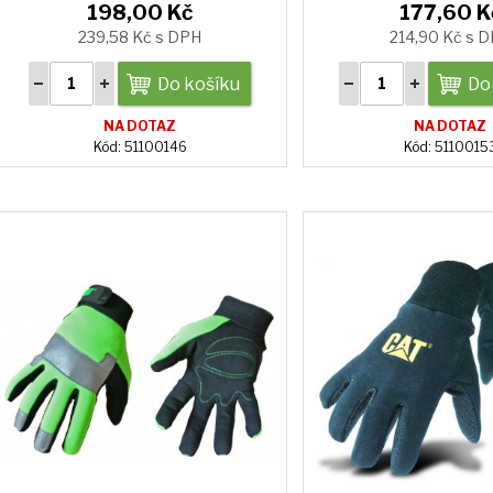
198,00 Kč
177,60 K
239,58 Kč s DPH
214,90 Kč s 
Do košíku
Do
NA DOTAZ
NA DOTAZ
Kód: 51100146
Kód: 5110015