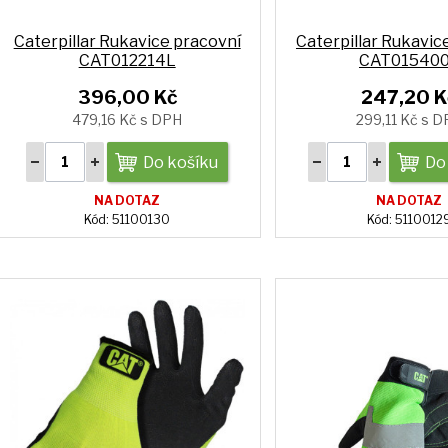
Caterpillar Rukavice pracovní
Caterpillar Rukavic
CAT012214L
CAT01540
396,00 Kč
247,20 K
479,16 Kč s DPH
299,11 Kč s 
Do košíku
Do
NA DOTAZ
NA DOTAZ
Kód: 51100130
Kód: 5110012