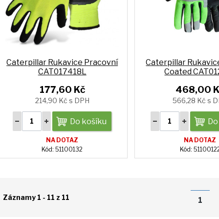
Caterpillar Rukavice Pracovní
Caterpillar Rukavic
CAT017418L
Coated CAT01
177,60 Kč
468,00 
214,90 Kč s DPH
566,28 Kč s 
Do košíku
Do
NA DOTAZ
NA DOTAZ
Kód: 51100132
Kód: 5110012
Záznamy 1 - 11 z 11
1