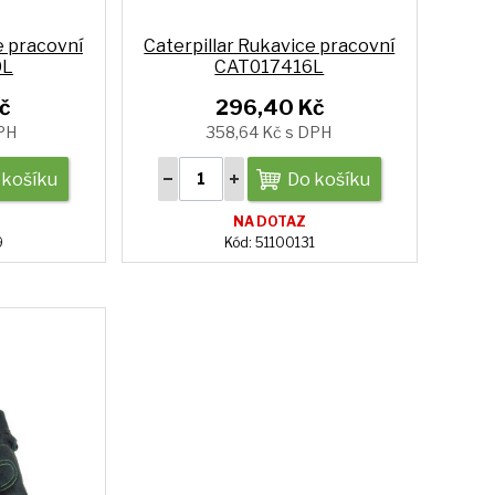
e pracovní
Caterpillar Rukavice pracovní
0L
CAT017416L
č
296,40 Kč
DPH
358,64 Kč s DPH
 košíku
Do košíku
NA DOTAZ
9
Kód: 51100131