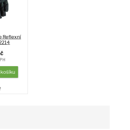
e Reflexní
2214
Kč
DPH
 košíku
2