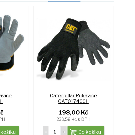
kavice
Caterpillar Rukavice
1L
CAT017400L
č
198,00 Kč
DPH
239,58 Kč s DPH
 košíku
Do košíku