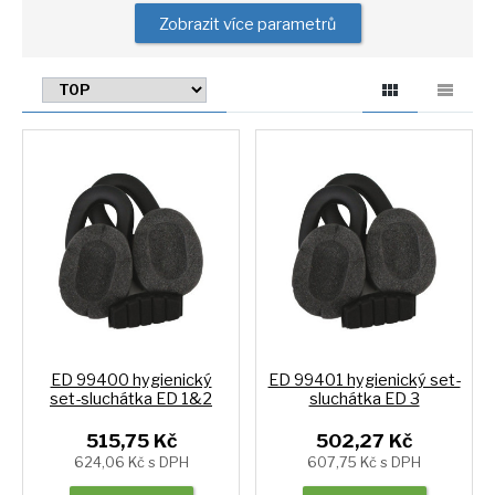
Zobrazit více parametrů
ED 99400 hygienický
ED 99401 hygienický set-
set-sluchátka ED 1&2
sluchátka ED 3
515,75 Kč
502,27 Kč
624,06 Kč s DPH
607,75 Kč s DPH