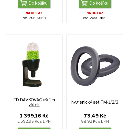
Do košíku
Do košíku
NA DOTAZ
NA DOTAZ
Kód: 20500158
Kód: 20500159
ED DÁVKOVAČ ušních
hygienický set FM-1/2/3
zátek
1 399,16 Kč
73,49 Kč
1 692,98 Kč s DPH
88,92 Kč s DPH