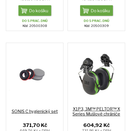
Do košíku
Do košíku
DO 5 PRAC. DNŮ
DO 5 PRAC. DNŮ
Kód: 20500308
Kód: 20500309
X1P3, 3M™ PELTOR™ X
SONIS C hygienický set
Series Mušlové chrániče
371,70 Kč
604,92 Kč
449,76 Kč s DPH
731,95 Kč s DPH