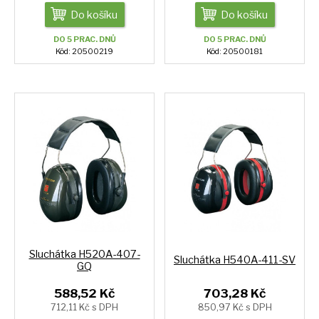
Do košíku
Do košíku
DO 5 PRAC. DNŮ
DO 5 PRAC. DNŮ
Kód: 20500219
Kód: 20500181
Sluchátka H520A-407-
Sluchátka H540A-411-SV
GQ
588,52 Kč
703,28 Kč
712,11 Kč s DPH
850,97 Kč s DPH