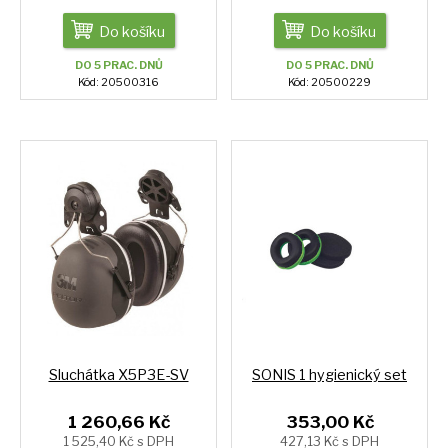
Do košíku
Do košíku
DO 5 PRAC. DNŮ
DO 5 PRAC. DNŮ
Kód: 20500316
Kód: 20500229
Sluchátka X5P3E-SV
SONIS 1 hygienický set
1 260,66 Kč
353,00 Kč
1 525,40 Kč s DPH
427,13 Kč s DPH