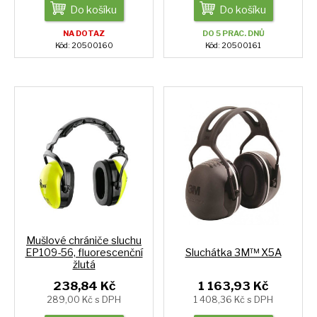
Do košíku
Do košíku
NA DOTAZ
DO 5 PRAC. DNŮ
Kód: 20500160
Kód: 20500161
Mušlové chrániče sluchu
EP109-56, fluorescenční
Sluchátka 3M™ X5A
žlutá
238,84 Kč
1 163,93 Kč
289,00 Kč s DPH
1 408,36 Kč s DPH