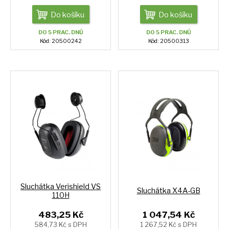
Do košíku
Do košíku
DO 5 PRAC. DNŮ
DO 5 PRAC. DNŮ
Kód: 20500242
Kód: 20500313
Sluchátka Verishield VS
Sluchátka X4A-GB
110H
483,25 Kč
1 047,54 Kč
584,73 Kč s DPH
1 267,52 Kč s DPH