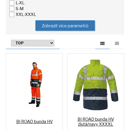
L-XL
S-M
XXL-XXXL
Zobrazit více parametrů
BI ROAD bunda HV
BI ROAD bunda HV
žlutá/navy XXXXL