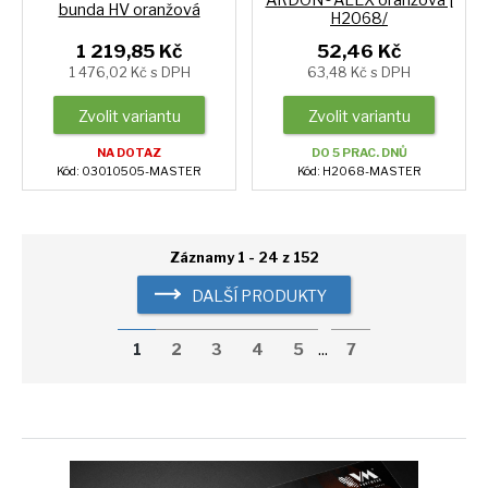
bunda HV oranžová
H2068/
1 219,85 Kč
52,46 Kč
1 476,02 Kč s DPH
63,48 Kč s DPH
Zvolit variantu
Zvolit variantu
NA DOTAZ
DO 5 PRAC. DNŮ
Kód: 03010505-MASTER
Kód: H2068-MASTER
Záznamy 1 - 24 z 152
DALŠÍ PRODUKTY
1
2
3
4
5
...
7