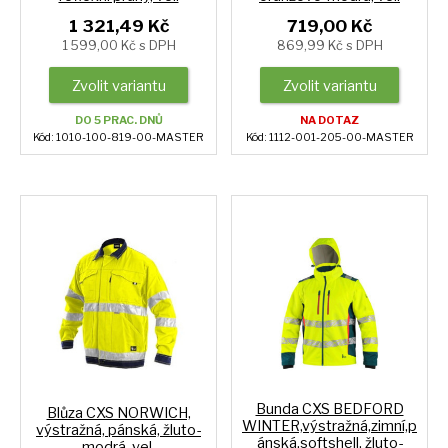
1 321,49 Kč
719,00 Kč
1 599,00 Kč s DPH
869,99 Kč s DPH
Zvolit variantu
Zvolit variantu
DO 5 PRAC. DNŮ
NA DOTAZ
Kód: 1010-100-819-00-MASTER
Kód: 1112-001-205-00-MASTER
Bunda CXS BEDFORD
Blůza CXS NORWICH,
WINTER,výstražná,zimní,p
výstražná, pánská, žluto-
ánská,softshell, žluto-
modrá, vel.