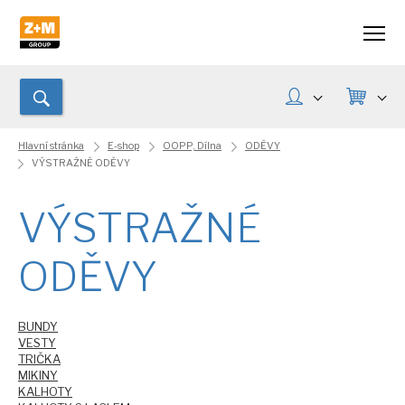
Hlavní stránka
E-shop
OOPP, Dílna
ODĚVY
VÝSTRAŽNÉ ODĚVY
VÝSTRAŽNÉ
ODĚVY
BUNDY
VESTY
TRIČKA
MIKINY
KALHOTY