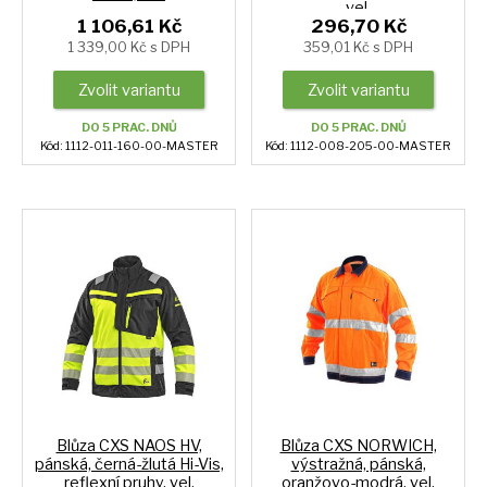
vel.
1 106,61 Kč
296,70 Kč
1 339,00 Kč s DPH
359,01 Kč s DPH
Zvolit variantu
Zvolit variantu
DO 5 PRAC. DNŮ
DO 5 PRAC. DNŮ
Kód: 1112-011-160-00-MASTER
Kód: 1112-008-205-00-MASTER
Blůza CXS NAOS HV,
Blůza CXS NORWICH,
pánská, černá-žlutá Hi-Vis,
výstražná, pánská,
reflexní pruhy, vel.
oranžovo-modrá, vel.