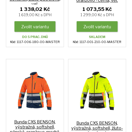
oranžovo - černá, vel.
vel.
1 338,02 Kč
1 073,55 Kč
1 619,00 Kč s DPH
1 299,00 Kč s DPH
Zvolit variantu
Zvolit variantu
DO 5 PRAC. DNŮ
SKLADEM
Kód: 1117-006-180-00-MASTER
Kód: 1117-001-210-00-MASTER
Bunda CXS BENSON,
Bunda CXS BENSON,
výstražná, softshell,
výstražná, softshell, žluto-
pánská, oranžovo-modrá,