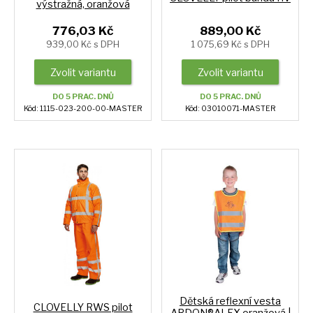
výstražná, oranžová
776,03 Kč
889,00 Kč
939,00 Kč s DPH
1 075,69 Kč s DPH
Zvolit variantu
Zvolit variantu
DO 5 PRAC. DNŮ
DO 5 PRAC. DNŮ
Kód: 1115-023-200-00-MASTER
Kód: 03010071-MASTER
Dětská reflexní vesta
CLOVELLY RWS pilot
ARDON®ALEX oranžová |