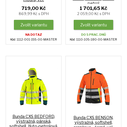
petrol
719,00 Kč
1 701,65 Kč
869,99 Kč s DPH
2 059,00 Kč s DPH
Zvolit variantu
Zvolit variantu
NA DOTAZ
DO 5 PRAC. DNŮ
Kód: 1112-001-155-00-MASTER
Kód: 1110-105-180-00-MASTER
Bunda CXS BEDFORD,
Bunda CXS BENSON,
výstražná, pánská,
výstražná, softshell,
softshell, žluto-petrolová,