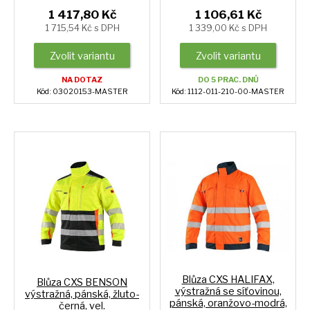
1 417,80 Kč
1 106,61 Kč
1 715,54 Kč s DPH
1 339,00 Kč s DPH
Zvolit variantu
Zvolit variantu
NA DOTAZ
DO 5 PRAC. DNŮ
Kód: 03020153-MASTER
Kód: 1112-011-210-00-MASTER
Blůza CXS HALIFAX,
Blůza CXS BENSON
výstražná se síťovinou,
výstražná, pánská, žluto-
pánská, oranžovo-modrá,
černá, vel.