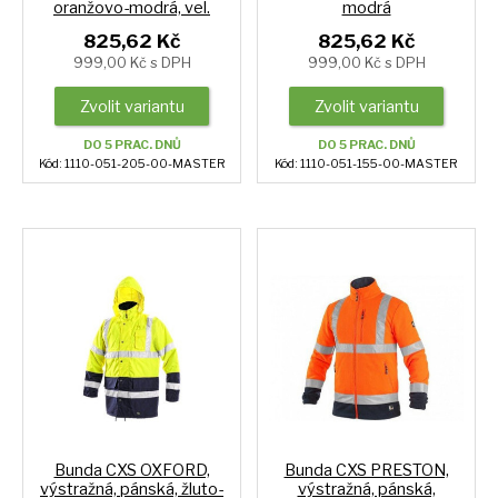
oranžovo-modrá, vel.
modrá
825,62 Kč
825,62 Kč
999,00 Kč s DPH
999,00 Kč s DPH
Zvolit variantu
Zvolit variantu
DO 5 PRAC. DNŮ
DO 5 PRAC. DNŮ
Kód: 1110-051-205-00-MASTER
Kód: 1110-051-155-00-MASTER
Bunda CXS OXFORD,
Bunda CXS PRESTON,
výstražná, pánská, žluto-
výstražná, pánská,