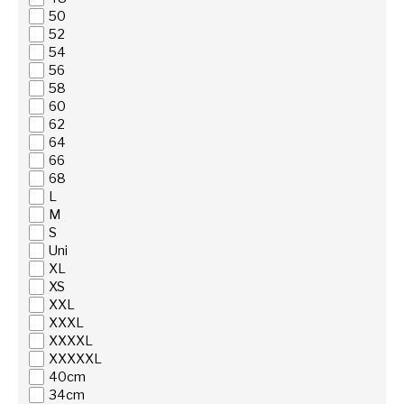
50
52
54
56
58
60
62
64
66
68
L
M
S
Uni
XL
XS
XXL
XXXL
XXXXL
XXXXXL
40cm
34cm