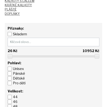
KALHOTY S LACLEM
KRÁTKÉ KALHOTY
PLÁŠTĚ
DOPLŇKY
Příznaky:
Skladem
26
Kč
10952
Kč
Pohlaví:
Unisex
Pánské
Dětské
Pro děti
Velikost:
44
46
48