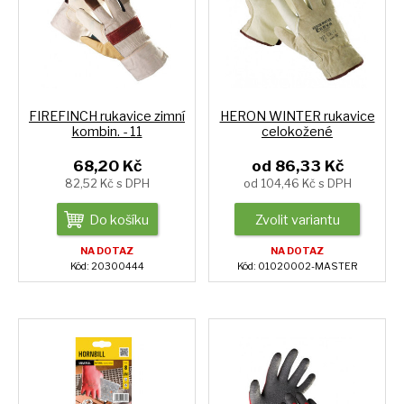
FIREFINCH rukavice zimní
HERON WINTER rukavice
kombin. - 11
celokožené
68,20 Kč
od 86,33 Kč
82,52 Kč s DPH
od 104,46 Kč s DPH
Do košíku
Zvolit variantu
NA DOTAZ
NA DOTAZ
Kód: 20300444
Kód: 01020002-MASTER