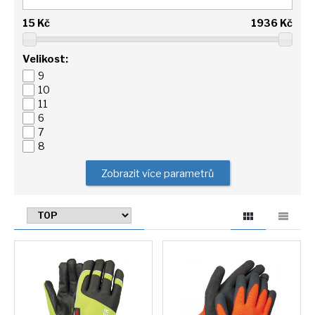
15
Kč
1936
Kč
Velikost:
9
10
11
6
7
8
Zobrazit více parametrů