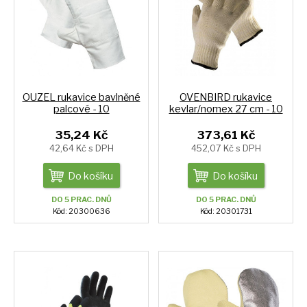
OUZEL rukavice bavlněné
OVENBIRD rukavice
palcové - 10
kevlar/nomex 27 cm - 10
35,24 Kč
373,61 Kč
42,64 Kč s DPH
452,07 Kč s DPH
Do košíku
Do košíku
DO 5 PRAC. DNŮ
DO 5 PRAC. DNŮ
Kód: 20300636
Kód: 20301731