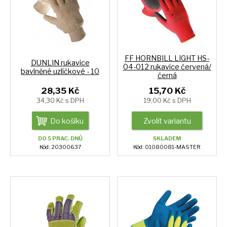
FF HORNBILL LIGHT HS-
DUNLIN rukavice
04-012 rukavice červená/
bavlněné uzlíčkové - 10
černá
28,35 Kč
15,70 Kč
34,30 Kč s DPH
19,00 Kč s DPH
Do košíku
Zvolit variantu
DO 5 PRAC. DNŮ
SKLADEM
Kód: 20300637
Kód: 01080081-MASTER