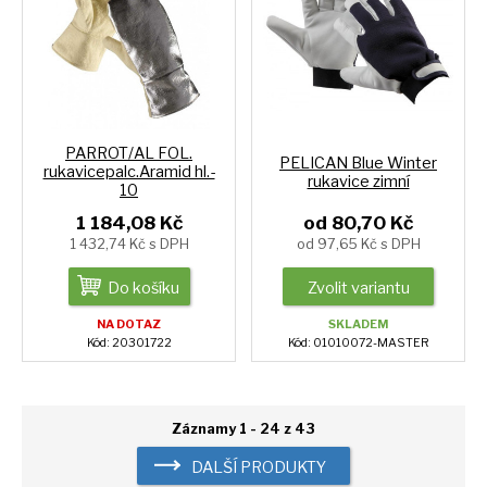
PARROT/AL FOL.
PELICAN Blue Winter
rukavicepalc.Aramid hl.-
rukavice zimní
10
1 184,08 Kč
od 80,70 Kč
1 432,74 Kč s DPH
od 97,65 Kč s DPH
Do košíku
Zvolit variantu
NA DOTAZ
SKLADEM
Kód: 20301722
Kód: 01010072-MASTER
Záznamy 1 - 24 z 43
DALŠÍ PRODUKTY