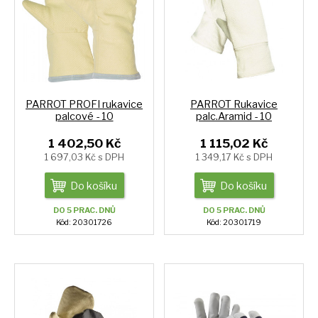
PARROT PROFI rukavice
PARROT Rukavice
palcové - 10
palc.Aramid - 10
1 402,50 Kč
1 115,02 Kč
1 697,03 Kč s DPH
1 349,17 Kč s DPH
Do košíku
Do košíku
DO 5 PRAC. DNŮ
DO 5 PRAC. DNŮ
Kód: 20301726
Kód: 20301719