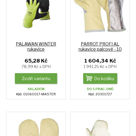
PALAWAN WINTER
PARROT PROFI AL
rukavice
rukavice palcové - 10
65,28 Kč
1 604,34 Kč
78,99 Kč s DPH
1 941,25 Kč s DPH
Zvolit variantu
Do košíku
SKLADEM
DO 5 PRAC. DNŮ
Kód: 01060017-MASTER
Kód: 20301727