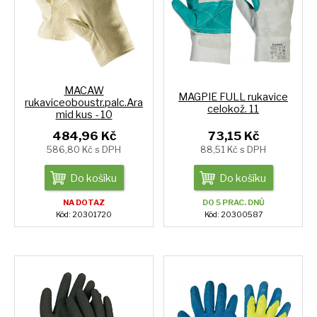
MACAW
MAGPIE FULL rukavice
rukaviceoboustr.palc.Ara
celokož. 11
mid kus - 10
484,96 Kč
73,15 Kč
586,80 Kč s DPH
88,51 Kč s DPH
Do košíku
Do košíku
NA DOTAZ
DO 5 PRAC. DNŮ
Kód: 20301720
Kód: 20300587