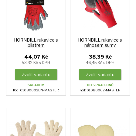
HORNBILL rukavice s
HORNBILL rukavice s
blistrem
nánosem gumy
44,07 Kč
38,39 Kč
53,32 Kč s DPH
46,45 Kč s DPH
Zvolit variantu
Zvolit variantu
SKLADEM
DO 5 PRAC. DNŮ
Kód: 01080002BN-MASTER
Kód: 01080002-MASTER