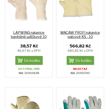
LAPWING rukavice
MACAW PROFI rukavice
bavlněné uzlíčkové 10
palcové KS - 10
38,57 Kč
566,82 Kč
46,67 Kč s DPH
685,85 Kč s DPH
Do košíku
Do košíku
DO 5 PRAC. DNŮ
NA DOTAZ
Kód: 20300638
Kód: 20301730