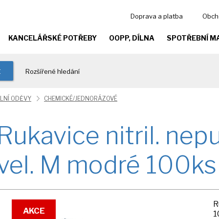
Doprava a platba
Obch
KANCELÁŘSKÉ POTŘEBY
OOPP, DÍLNA
SPOTŘEBNÍ M
t
Rozšířené hledání
LNÍ ODĚVY
CHEMICKÉ/JEDNORÁZOVÉ
Rukavice nitril. ne
vel. M modré 100ks
R
AKCE
1