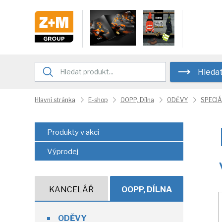
Hleda
Hlavní stránka
E-shop
OOPP, Dílna
ODĚVY
SPECIÁ
Produkty v akci
Výprodej
KANCELÁŘ
OOPP, DÍLNA
ODĚVY