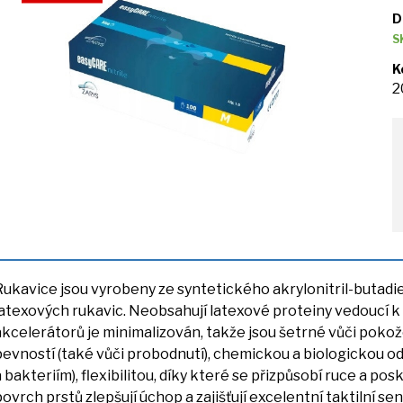
D
S
K
2
Rukavice jsou vyrobeny
ze
syntetického akrylonitril-butadi
latexových rukavic. Neobsahují latexové proteiny vedoucí
k
akcelerátorů
je
minimalizován, takže jsou šetrné vůči poko
pevností (také vůči probodnutí), chemickou
a
biologickou od
a
bakteriím), flexibilitou, díky které
se
přizpůsobí ruce
a
posk
povrch prstů zlepšují úchop
a
zajišťují excelentní taktilní se