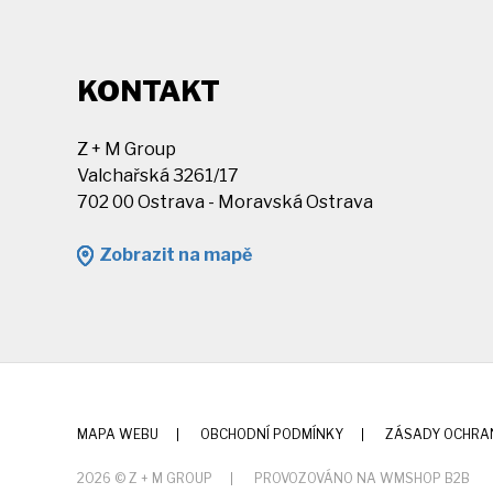
KONTAKT
Z + M Group
Valchařská 3261/17
702 00 Ostrava - Moravská Ostrava
Zobrazit na mapě
MAPA WEBU
OBCHODNÍ PODMÍNKY
ZÁSADY OCHRA
2026 © Z + M GROUP
PROVOZOVÁNO NA WMSHOP B2B