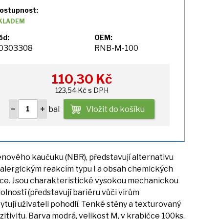
ostupnost:
KLADEM
ód:
OEM:
0303308
RNB-M-100
110,30
Kč
123,54 Kč s DPH
bal
Vložit do košíku
enového kaučuku (NBR), představují alternativu
alergickým reakcím typu
I
a obsah chemických
žce. Jsou charakteristické vysokou mechanickou
olností (představují bariéru vůči virům
ytují uživateli pohodlí. Tenké stěny
a
texturovaný
nzitivitu. Barva modrá, velikost M,
v
krabičce 100ks.