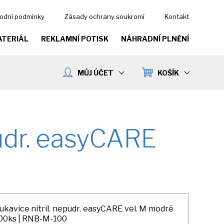
odní podmínky
Zásady ochrany soukromí
Kontakt
ATERIÁL
REKLAMNÍ POTISK
NÁHRADNÍ PLNĚNÍ
MŮJ ÚČET
KOŠÍK
pudr. easyCARE
ukavice nitril. nepudr. easyCARE vel. M modré
00ks | RNB-M-100