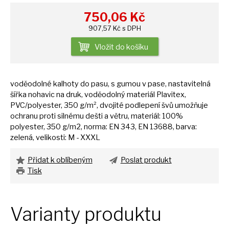
750,06
Kč
907,57 Kč s DPH
Vložit do košíku
voděodolné kalhoty
do
pasu,
s
gumou
v
pase, nastavitelná
šířka nohavic
na
druk, voděodolný materiál Plavitex,
PVC/polyester, 350 g/m², dvojité podlepení švů umožňuje
ochranu proti silnému dešti
a
větru, materiál: 100%
polyester, 350 g/m2, norma:
EN
343,
EN
13688, barva:
zelená, velikosti:
M
- XXXL
Přidat k oblíbeným
Poslat produkt
Tisk
Varianty produktu