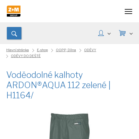
Hlavní stránka
E-shop
OOPP, Dílna
ODĚVY
ODĚVY DO DEŠTĚ
Voděodolné kalhoty
ARDON®AQUA 112 zelené |
H1164/