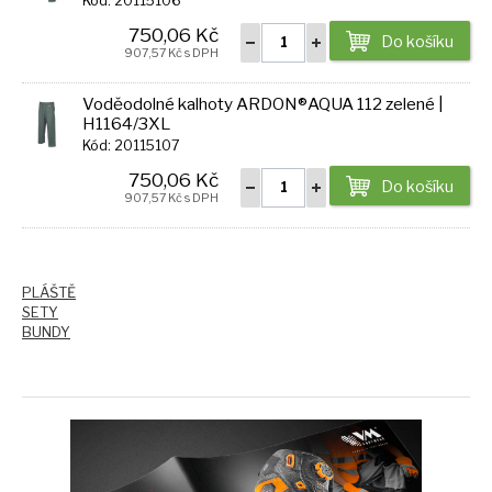
Kód: 20115106
750,06 Kč
Do košíku
907,57 Kč s DPH
Voděodolné kalhoty ARDON®AQUA 112 zelené |
H1164/3XL
Kód: 20115107
750,06 Kč
Do košíku
907,57 Kč s DPH
PLÁŠTĚ
SETY
BUNDY