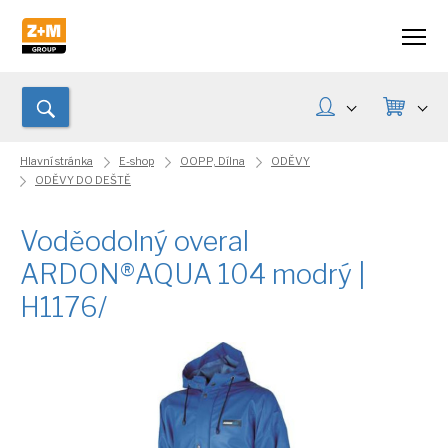
Hlavní stránka
E-shop
OOPP, Dílna
ODĚVY
ODĚVY DO DEŠTĚ
Voděodolný overal
ARDON®AQUA 104 modrý |
H1176/