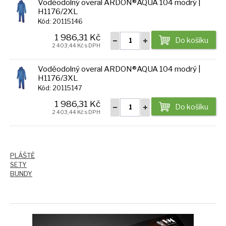
Voděodolný overal ARDON®AQUA 104 modrý |
H1176/2XL
Kód: 20115146
1 986,31 Kč
Do košíku
2 403,44 Kč s DPH
Voděodolný overal ARDON®AQUA 104 modrý |
H1176/3XL
Kód: 20115147
1 986,31 Kč
Do košíku
2 403,44 Kč s DPH
PLÁŠTĚ
SETY
BUNDY