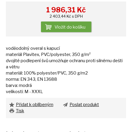
1 986,31
Kč
2 403,44 Kč s DPH
Vložit do košíku
voděodolný overal
s
kapucí
materiál Plavitex, PVC/polyester, 350 g/m²
dvojité podlepení švů umožňuje ochranu proti silnému dešti
a
větru
materiál: 100% polyester/PVC, 350 g/m2
norma:
EN
343,
EN
13688
barva: modrá
velikosti:
M
- XXXL
Přidat k oblíbeným
Poslat produkt
Tisk