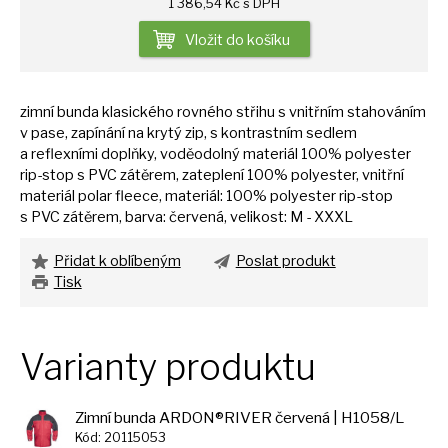
1 386,54 Kč s DPH
Vložit do košíku
zimní bunda klasického rovného střihu
s
vnitřním stahováním
v
pase, zapínání
na
krytý zip,
s
kontrastním sedlem
a
reflexními doplňky, voděodolný materiál 100% polyester
rip-stop
s
PVC zátěrem, zateplení 100% polyester, vnitřní
materiál polar fleece, materiál: 100% polyester rip-stop
s
PVC zátěrem, barva: červená, velikost: M - XXXL
Přidat k oblíbeným
Poslat produkt
Tisk
Varianty produktu
Zimní bunda ARDON®RIVER červená | H1058/L
Kód: 20115053