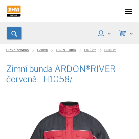
Hlavní stránka
E-shop
OOPP, Dílna
ODĚVY
BUNDY
Zimní bunda ARDON®RIVER
červená | H1058/