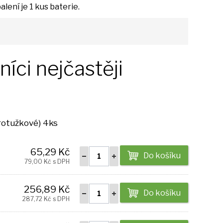
alení
je
1 kus baterie.
íci nejčastěji
krotužkové) 4ks
65,29 Kč
Do košíku
79,00 Kč s DPH
256,89 Kč
Do košíku
287,72 Kč s DPH