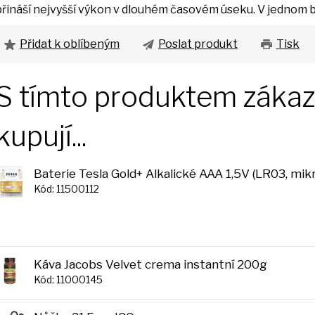
přináší nejvyšší výkon
v
dlouhém časovém úseku.
V
jednom b
Přidat k oblíbeným
Poslat produkt
Tisk
S tímto produktem zákazn
kupují...
Baterie Tesla Gold+ Alkalické AAA 1,5V (LR03, mi
Kód: 11500112
Káva Jacobs Velvet crema instantní 200g
Kód: 11000145