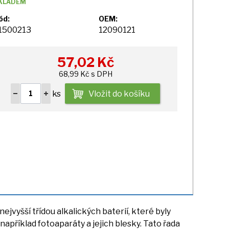
KLADEM
ód:
OEM:
1500213
12090121
57,02
Kč
68,99 Kč s DPH
ks
Vložit do košíku
nejvyšší třídou alkalických baterií, které byly
 například fotoaparáty
a
jejich blesky. Tato řada