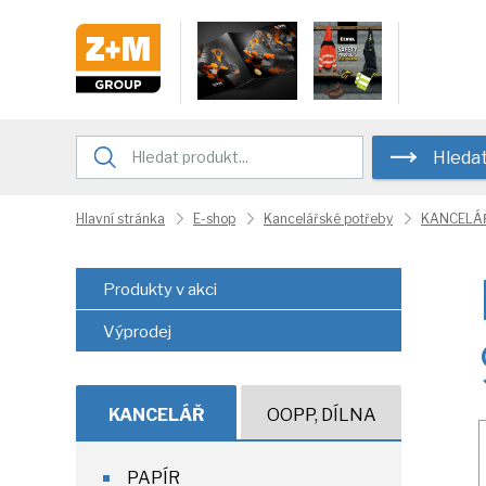
Hleda
Hlavní stránka
E-shop
Kancelářské potřeby
KANCELÁ
Produkty v akci
Výprodej
KANCELÁŘ
OOPP, DÍLNA
PAPÍR