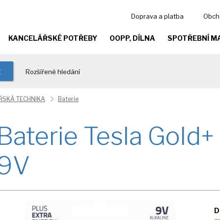
Doprava a platba
Obch
KANCELÁŘSKÉ POTŘEBY
OOPP, DÍLNA
SPOTŘEBNÍ M
t
Rozšířené hledání
ŘSKÁ TECHNIKA
Baterie
Baterie Tesla Gold+
9V
D