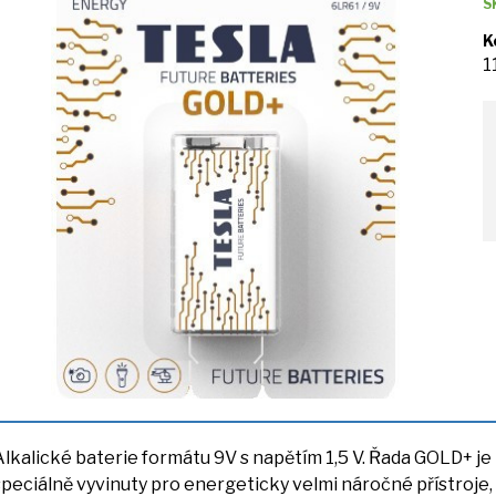
S
K
1
Alkalické baterie formátu
9V
s napětím 1,5 V. Řada GOLD+
je
speciálně vyvinuty pro energeticky velmi náročné přístroje,