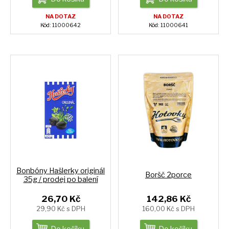
NA DOTAZ
NA DOTAZ
Kód: 11000642
Kód: 11000641
Bonbóny Hašlerky originál
Boršč 2porce
35g / prodej po balení
26,70 Kč
142,86 Kč
29,90 Kč s DPH
160,00 Kč s DPH