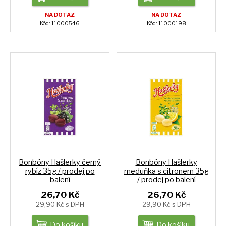
NA DOTAZ
NA DOTAZ
Kód: 11000546
Kód: 11000198
Bonbóny Hašlerky černý
Bonbóny Hašlerky
rybíz 35g / prodej po
meduňka s citronem 35g
balení
/ prodej po balení
26,70 Kč
26,70 Kč
29,90 Kč s DPH
29,90 Kč s DPH
Do košíku
Do košíku