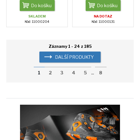
Do košíku
Do košíku
SKLADEM
NA DOTAZ
Kód: 11000204
Kód: 11000131
Záznamy 1 - 24 z 185
DALŠÍ PRODUKTY
1
2
3
4
5
...
8