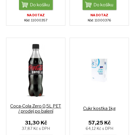
Do košíku
Do košíku
NA DOTAZ
NA DOTAZ
Kód: 11000357
Kód: 11000376
Coca-Cola Zero 0,5L PET
Cukr kostka 1kg
/ prodej po balení
31,30 Kč
57,25 Kč
37,87 Kč s DPH
64,12 Kč s DPH