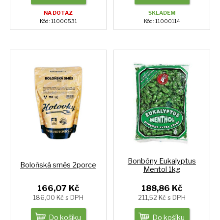
NA DOTAZ
SKLADEM
Kód: 11000531
Kód: 11000114
Bonbóny Eukalyptus
Boloňská směs 2porce
Mentol 1kg
166,07 Kč
188,86 Kč
186,00 Kč s DPH
211,52 Kč s DPH
Do košíku
Do košíku