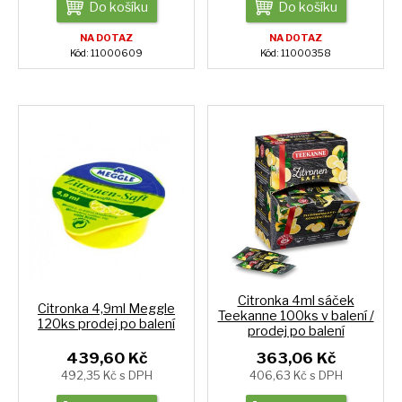
Do košíku
Do košíku
NA DOTAZ
NA DOTAZ
Kód: 11000609
Kód: 11000358
Citronka 4ml sáček
Citronka 4,9ml Meggle
Teekanne 100ks v balení /
120ks prodej po balení
prodej po balení
439,60 Kč
363,06 Kč
492,35 Kč s DPH
406,63 Kč s DPH