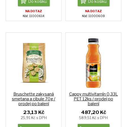
Do košíku
Do košíku
NA DOTAZ
NA DOTAZ
Kód: 11000614
Kód: 11000608
Bruschette zakysaná
Cappy multivitamín 0,33L
smetana a cibule 70g /
PET 12ks / prodej po
prodej po balení
balení
23,13 Kč
487,20 Kč
25,91 Kč s DPH
589,51 Kč s DPH