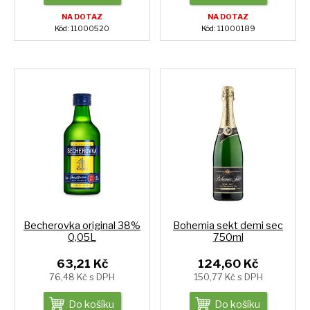
NA DOTAZ
NA DOTAZ
Kód: 11000520
Kód: 11000189
Becherovka original 38%
Bohemia sekt demi sec
0,05L
750ml
63,21 Kč
124,60 Kč
76,48 Kč s DPH
150,77 Kč s DPH
Do košíku
Do košíku