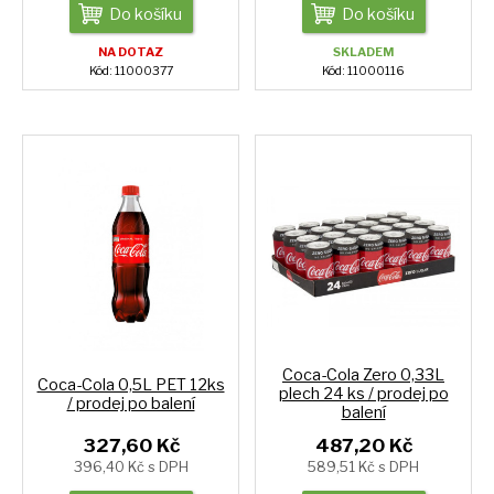
Do košíku
Do košíku
NA DOTAZ
SKLADEM
Kód: 11000377
Kód: 11000116
Coca-Cola Zero 0,33L
Coca-Cola 0,5L PET 12ks
plech 24 ks / prodej po
/ prodej po balení
balení
327,60 Kč
487,20 Kč
396,40 Kč s DPH
589,51 Kč s DPH