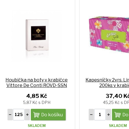
Houbička na boty v krabičce
Kapesníčky 2vrs. Li
Vittore De Conti ROVD-SSN
200ks v krab
4,85 Kč
37,40 K
5,87 Kč s DPH
45,25 Kč s D
Do košíku
Do
SKLADEM
SKLADEM