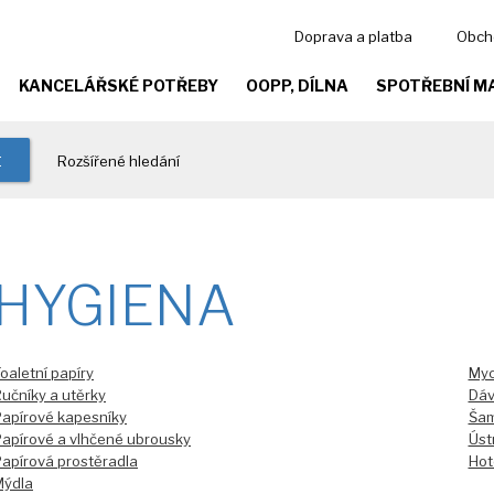
Doprava a platba
Obch
KANCELÁŘSKÉ POTŘEBY
OOPP, DÍLNA
SPOTŘEBNÍ M
t
Rozšířené hledání
HYGIENA
oaletní papíry
Myc
učníky a utěrky
Dáv
apírové kapesníky
Ša
apírové a vlhčené ubrousky
Úst
apírová prostěradla
Hot
Mýdla