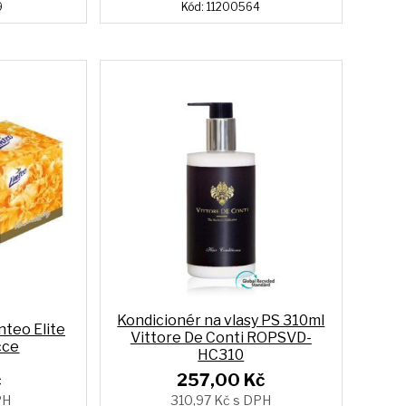
9
Kód: 11200564
Kondicionér na vlasy PS 310ml
nteo Elite
Vittore De Conti ROPSVD-
čce
HC310
č
257,00 Kč
PH
310,97 Kč s DPH