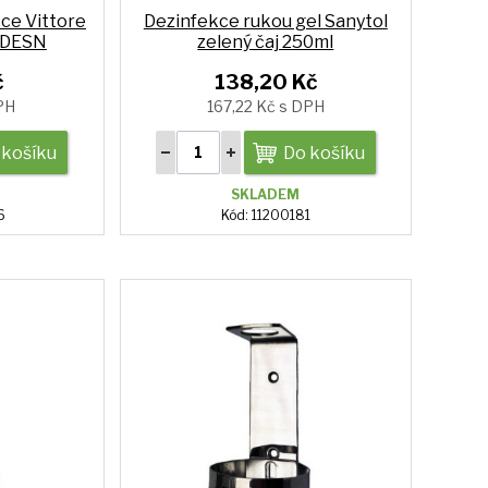
čce Vittore
Dezinfekce rukou gel Sanytol
-DESN
zelený čaj 250ml
č
138,20 Kč
PH
167,22 Kč s DPH
 košíku
Do košíku
SKLADEM
6
Kód: 11200181