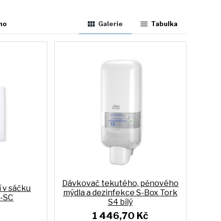
ho
Galerie
Tabulka
Dávkovač tekutého, pěnového
 v sáčku
mýdla a dezinfekce S-Box Tork
-SC
S4 bílý
1 446,70 Kč