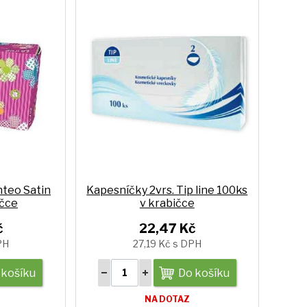
nteo Satin
Kapesníčky 2vrs. Tip line 100ks
ičce
v krabičce
č
22,47 Kč
PH
27,19 Kč s DPH
 košíku
Do košíku
NA DOTAZ