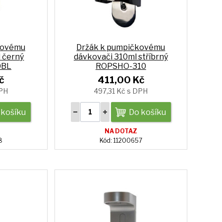
kovému
Držák k pumpičkovému
 černý
dávkovači 310ml stříbrný
0BL
ROPSHO-310
č
411,00 Kč
DPH
497,31 Kč s DPH
 košíku
Do košíku
NA DOTAZ
8
Kód: 11200657