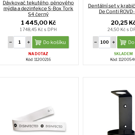
Dávkovač tekutého, pěnového
Dentální set v krabi
mýdla a dezinfekce S-Box Tork
De Conti ROVD
S4 černý
1 445,00 Kč
20,25 K
1 748,45 Kč s DPH
24,50 Kč s D
Do košíku
Do
NA DOTAZ
SKLADEM
Kód: 11200216
Kód: 1120054