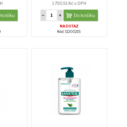
PH
1 750,51 Kč s DPH
 košíku
Do košíku
NA DOTAZ
9
Kód: 11200215