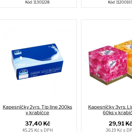
Kód: 11301228
Kód: 1120016
Kapesníčky 2vrs. Tip line 200ks
Kapesníčky 3vrs. Li
v krabičce
60ks v krabi
37,40 Kč
29,91 K
45,25 Kč s DPH
36,19 Kč s D