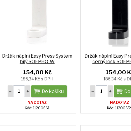
Držák náplní Easy Press System
Držák náplní Easy P
bílý ROEPHO-W
černý lesk ROE
154,00 Kč
154,00 K
186,34 Kč s DPH
186,34 Kč s 
Do košíku
Do
NA DOTAZ
NA DOTAZ
Kód: 11200661
Kód: 1120065