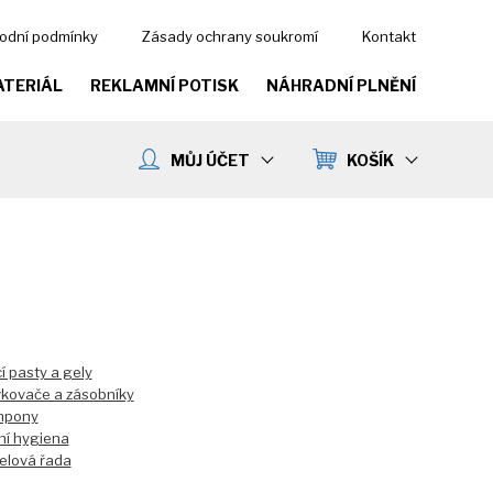
odní podmínky
Zásady ochrany soukromí
Kontakt
ATERIÁL
REKLAMNÍ POTISK
NÁHRADNÍ PLNĚNÍ
MŮJ ÚČET
KOŠÍK
í pasty a gely
kovače a zásobníky
mpony
ní hygiena
elová řada