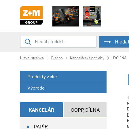
Hleda
Hlavní stránka
E-shop
Kancelářské potřeby
HYGIENA
Produkty v akci
Výprodej
T
R
P
KANCELÁŘ
OOPP, DÍLNA
P
P
PAPÍR