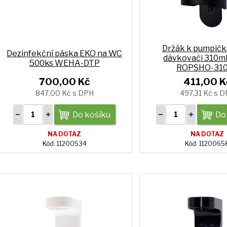
Držák k pumpič
Dezinfekční páska EKO na WC
dávkovači 310ml
500ks WEHA-DTP
ROPSHO-31
700,00 Kč
411,00 K
847,00 Kč s DPH
497,31 Kč s 
Do košíku
Do
NA DOTAZ
NA DOTAZ
Kód: 11200534
Kód: 1120065