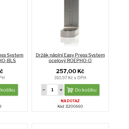
ress System
Držák náplní Easy Press System
PHO-BLS
ocelový ROEPHO-O
č
257,00 Kč
DPH
310,97 Kč s DPH
 košíku
Do košíku
NA DOTAZ
9
Kód: 11200660