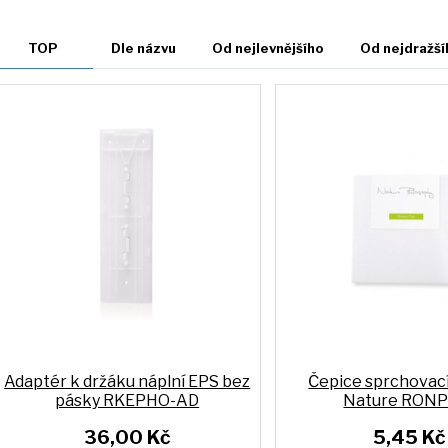
TOP
Dle názvu
Od nejlevnějšího
Od nejdražší
Adaptér k držáku náplní EPS bez
Čepice sprchovací
pásky RKEPHO-AD
Nature RONP
36,00 Kč
5,45 Kč