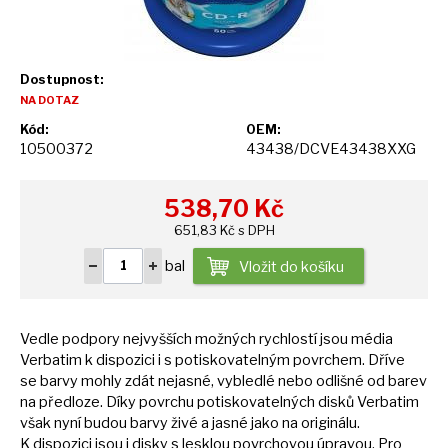
Dostupnost:
NA DOTAZ
Kód:
OEM:
10500372
43438/DCVE43438XXG
538,70
Kč
651,83 Kč s DPH
bal
Vložit do košíku
Vedle podpory nejvyšších možných rychlostí jsou média
Verbatim
k
dispozici
i
s potiskovatelným povrchem. Dříve
se
barvy mohly zdát nejasné, vybledlé nebo odlišné
od
barev
na
předloze. Díky povrchu potiskovatelných disků Verbatim
však nyní budou barvy živé
a
jasné jako
na
originálu.
K
dispozici jsou
i
disky
s
lesklou povrchovou úpravou. Pro