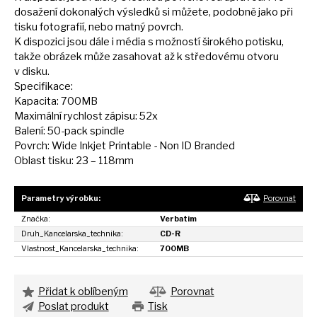
dosažení dokonalých výsledků
si
můžete, podobně jako při
tisku fotografií, nebo matný povrch.
K dispozici jsou dále
i
média
s
možností širokého potisku,
takže obrázek může zasahovat
až
k středovému otvoru
v
disku.
Specifikace:
Kapacita: 700MB
Maximální rychlost zápisu: 52x
Balení: 50-pack spindle
Povrch: Wide Inkjet Printable - Non
ID
Branded
Oblast tisku:
23
– 118mm
Parametry výrobku:
Porovnat
Značka:
Verbatim
Druh_Kancelarska_technika:
CD-R
Vlastnost_Kancelarska_technika:
700MB
Přidat k oblíbeným
Porovnat
Poslat produkt
Tisk