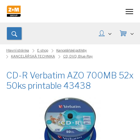
Hlavní stránka
E-shop
Kancelářské potřeby
KANCELÁŘSKÁ TECHNIKA
CD, DVD, Blue-Ray
CD-R Verbatim AZO 700MB 52x
50ks printable 43438