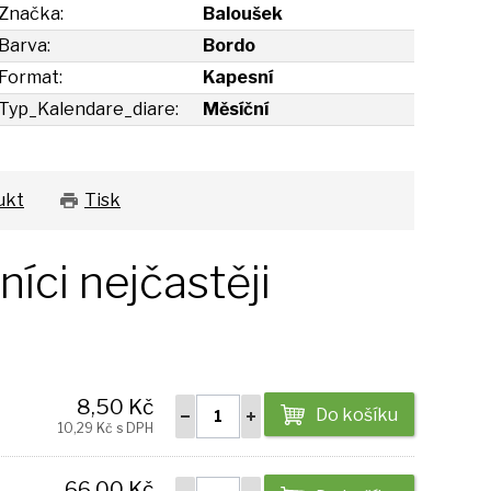
Značka:
Baloušek
Barva:
Bordo
Format:
Kapesní
Typ_Kalendare_diare:
Měsíční
ukt
Tisk
íci nejčastěji
8,50 Kč
Do košíku
10,29 Kč s DPH
66,00 Kč