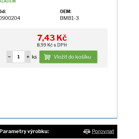
KLADEM
ód:
OEM:
0900204
BMB1-3
7,43
Kč
8,99 Kč s DPH
ks
Vložit do košíku
Parametry výrobku:
Porovnat