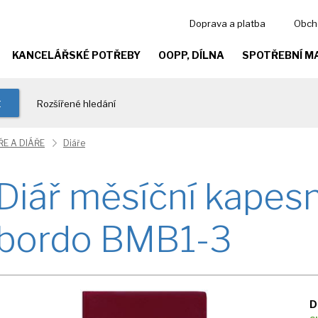
Doprava a platba
Obch
KANCELÁŘSKÉ POTŘEBY
OOPP, DÍLNA
SPOTŘEBNÍ M
t
Rozšířené hledání
E A DIÁŘE
Diáře
Diář měsíční kapes
bordo BMB1-3
D