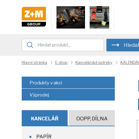
Hleda
Hlavní stránka
E-shop
Kancelářské potřeby
KALENDÁŘ
Produkty v akci
Výprodej
KANCELÁŘ
OOPP, DÍLNA
PAPÍR