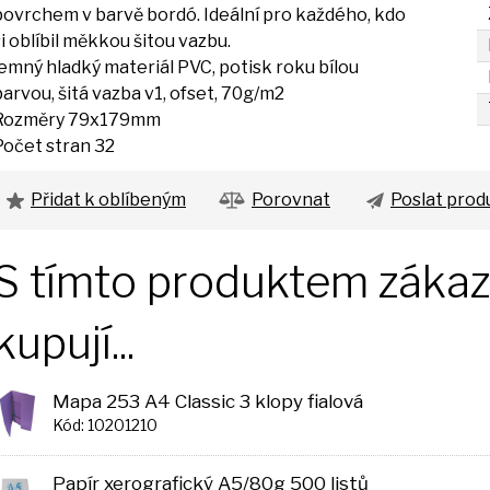
povrchem
v
barvě bordó. Ideální pro každého, kdo
si
oblíbil měkkou šitou vazbu.
jemný hladký materiál PVC, potisk roku bílou
barvou, šitá vazba v1, ofset, 70g/m2
Rozměry 79x179mm
Počet stran 32
Přidat k oblíbeným
Porovnat
Poslat prod
S tímto produktem zákazn
kupují...
Mapa 253 A4 Classic 3 klopy fialová
Kód: 10201210
Papír xerografický A5/80g 500 listů