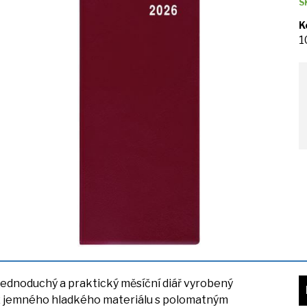
S
K
1
Jednoduchý
a
praktický měsíční diář vyrobený
z
jemného hladkého materiálu
s
polomatným