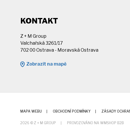
KONTAKT
Z + M Group
Valchařská 3261/17
702 00 Ostrava - Moravská Ostrava
Zobrazit na mapě
MAPA WEBU
OBCHODNÍ PODMÍNKY
ZÁSADY OCHRA
2026 © Z + M GROUP
PROVOZOVÁNO NA WMSHOP B2B