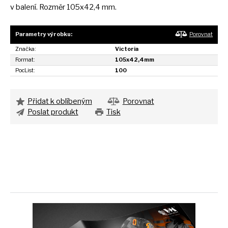
v
balení. Rozměr 105x42,4 mm.
Parametry výrobku:
Porovnat
Značka:
Victoria
Format:
105x42,4mm
PocList:
100
Přidat k oblíbeným
Porovnat
Poslat produkt
Tisk