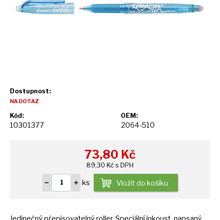
Dostupnost:
NA DOTAZ
Kód:
OEM:
10301377
2064-510
73,80
Kč
89,30 Kč s DPH
ks
Vložit do košíku
Jedinečný přepisovatelný roller. Speciální inkoust, napsaný