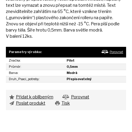
text lze vymazat
a
znovu přepsat
na
tomtéž místě. Text
zneviditelníte zahřátím
na
65 °C, které vznikne třením
(„gumováním“) plastového zakončení rolleru
na
papíře.
Znovu
se
objeví při teplotě nižší než -15 °C. Pera píší podle
barvy těla. Šíře hrotu 0,5mm. Barva světle modrá.
V balení 12ks.
Parametry výrobku:
Porovnat
Značka:
Pilot
Průměr:
0,5mm
Barva:
Modrá
Druh_Psaci_potreby:
Přepisovatelný
Přidat k oblíbeným
Porovnat
Poslat produkt
Tisk