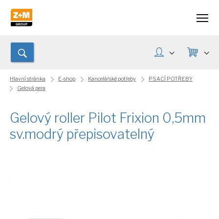
Hlavní stránka
E-shop
Kancelářské potřeby
PSACÍ POTŘEBY
Gelová pera
Gelový roller Pilot Frixion 0,5mm
sv.modrý přepisovatelný