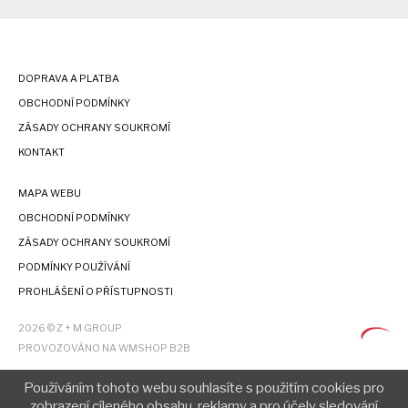
DOPRAVA A PLATBA
OBCHODNÍ PODMÍNKY
ZÁSADY OCHRANY SOUKROMÍ
KONTAKT
MAPA WEBU
OBCHODNÍ PODMÍNKY
ZÁSADY OCHRANY SOUKROMÍ
PODMÍNKY POUŽÍVÁNÍ
PROHLÁŠENÍ O PŘÍSTUPNOSTI
2026 © Z + M GROUP
PROVOZOVÁNO NA WMSHOP B2B
Používáním tohoto webu souhlasíte s použitím cookies pro
zobrazení cíleného obsahu, reklamy a pro účely sledování