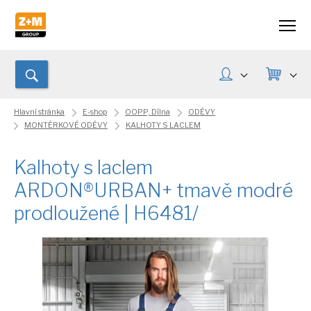
Hlavní stránka
E-shop
OOPP, Dílna
ODĚVY
MONTÉRKOVÉ ODĚVY
KALHOTY S LACLEM
Kalhoty s laclem
ARDON®URBAN+ tmavě modré
prodloužené | H6481/