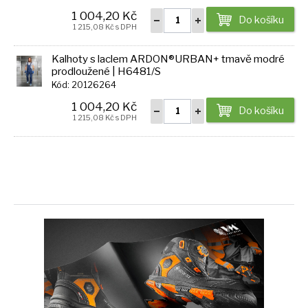
1 004,20 Kč
Do košíku
1 215,08 Kč s DPH
Kalhoty s laclem ARDON®URBAN+ tmavě modré
prodloužené | H6481/S
Kód: 20126264
1 004,20 Kč
Do košíku
1 215,08 Kč s DPH