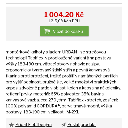
1 004,20
Kč
1 215,08 Kč s DPH
Vložit do košíku
montérkové kalhoty
s
laclem URBAN+
se
strečovou
technologií Tabiflex,
v
prodloužené variantě
na
postavu
výšky 183-190 cm, větrací otvory nohavic
na
zipy,
ergonomicky tvarovaný štíhlý střih
a
pevná kanvasová
tkanina proti protržení, trojité prošití
v
namáhaných partiích
pro vyšší odolnost, pružné šle, velké množství praktických
kapes, zdvojené partie
v
oblasti kolen
a
kapsa
na
nákoleníky,
reflexní prvky, materiál: 65% polyester, 35% bavlna,
kanvasová vazba, cca 270 g/m², Tabiflex - stretch, zesílení:
100% polyamid CORDURA®, barva:tmavě modrá, výška
postavy: 183-190 cm, velikosti: M-2XL
Přidat k oblíbeným
Poslat produkt