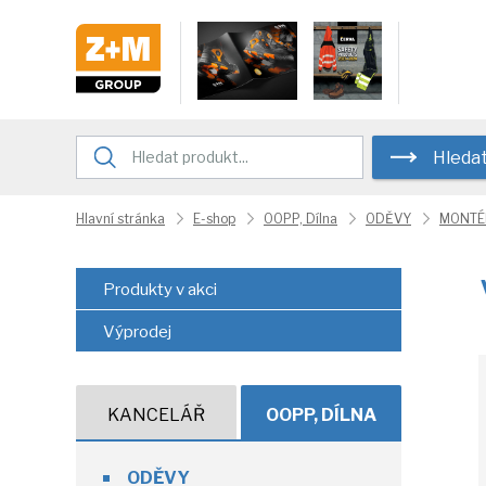
Hleda
Hlavní stránka
E-shop
OOPP, Dílna
ODĚVY
MONTÉ
Produkty v akci
Výprodej
KANCELÁŘ
OOPP, DÍLNA
ODĚVY