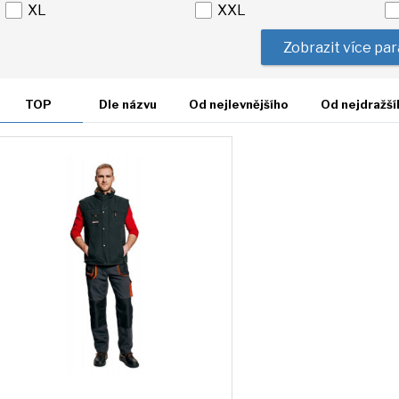
XL
XXL
Zobrazit více pa
TOP
Dle názvu
Od nejlevnějšího
Od nejdražší