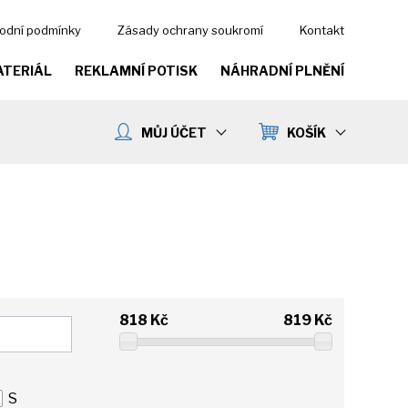
odní podmínky
Zásady ochrany soukromí
Kontakt
ATERIÁL
REKLAMNÍ POTISK
NÁHRADNÍ PLNĚNÍ
MŮJ ÚČET
KOŠÍK
818
Kč
819
Kč
S