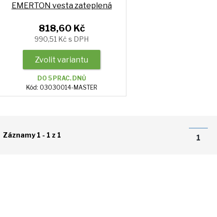
EMERTON vesta zateplená
818,60 Kč
990,51 Kč s DPH
Zvolit variantu
DO 5 PRAC. DNŮ
Kód: 03030014-MASTER
Záznamy 1 - 1 z 1
1