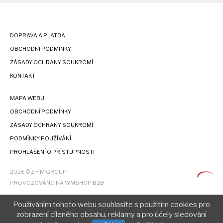
DOPRAVA A PLATBA
OBCHODNÍ PODMÍNKY
ZÁSADY OCHRANY SOUKROMÍ
KONTAKT
MAPA WEBU
OBCHODNÍ PODMÍNKY
ZÁSADY OCHRANY SOUKROMÍ
PODMÍNKY POUŽÍVÁNÍ
PROHLÁŠENÍ O PŘÍSTUPNOSTI
2026 © Z + M GROUP
PROVOZOVÁNO NA WMSHOP B2B
Používáním tohoto webu souhlasíte s použitím cookies pro
zobrazení cíleného obsahu, reklamy a pro účely sledování