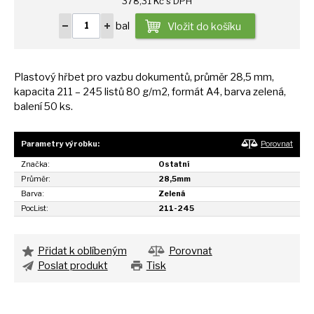
378,31 Kč s DPH
bal
Vložit do košíku
Plastový hřbet pro vazbu dokumentů, průměr 28,5 mm,
kapacita 211 – 245 listů
80
g/m2, formát A4, barva zelená,
balení
50
ks.
Parametry výrobku:
Porovnat
Značka:
Ostatní
Průměr:
28,5mm
Barva:
Zelená
PocList:
211-245
Přidat k oblíbeným
Porovnat
Poslat produkt
Tisk