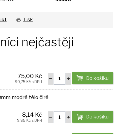
ukt
Tisk
íci nejčastěji
75,00 Kč
Do košíku
90,75 Kč s DPH
,3mm modré tělo čiré
8,14 Kč
Do košíku
9,85 Kč s DPH