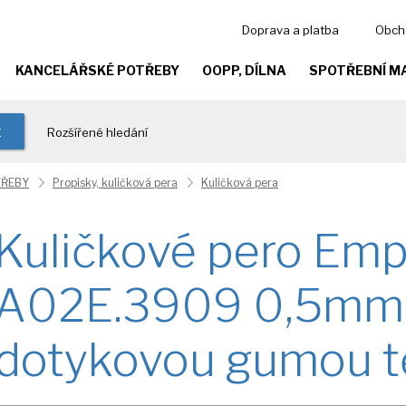
Doprava a platba
Obch
KANCELÁŘSKÉ POTŘEBY
OOPP, DÍLNA
SPOTŘEBNÍ M
t
Rozšířené hledání
TŘEBY
Propisky, kuličková pera
Kuličková pera
Kuličkové pero Empe
A02E.3909 0,5mm 
dotykovou gumou t