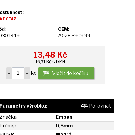
ostupnost:
A DOTAZ
ód:
OEM:
0301349
A02E.3909.99
13,48
Kč
16,31 Kč s DPH
ks
Vložit do košíku
Parametry výrobku:
Porovnat
Značka:
Empen
Průměr:
0,5mm
Barva:
Modrá