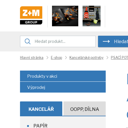
Hleda
Hlavní stránka
E-shop
Kancelářské potřeby
PSACÍ PO
Produkty v akci
Výprodej
KANCELÁŘ
OOPP, DÍLNA
PAPÍR