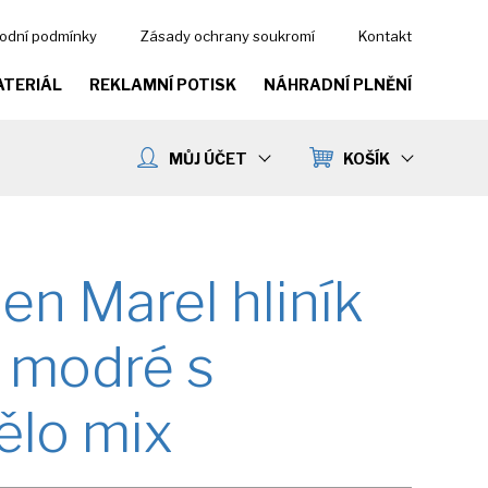
odní podmínky
Zásady ochrany soukromí
Kontakt
ATERIÁL
REKLAMNÍ POTISK
NÁHRADNÍ PLNĚNÍ
MŮJ ÚČET
KOŠÍK
n Marel hliník
modré s
ělo mix