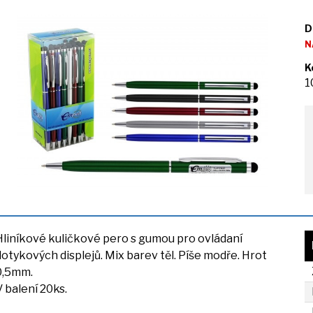
D
N
K
1
Hliníkové kuličkové pero
s
gumou pro ovládaní
dotykových displejů. Mix barev těl. Píše modře. Hrot
0,5mm.
V balení 20ks.