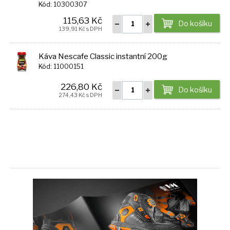
Kód: 10300307
115,63 Kč
Do košíku
139,91 Kč s DPH
Káva Nescafe Classic instantní 200g
Kód: 11000151
226,80 Kč
Do košíku
274,43 Kč s DPH