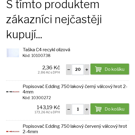
S tímto produktem
zákazníci nejčastěji
kupují...
Taška C4 recykl olizová
Kód: 10100738
2,36 Kč
Do košíku
2,86 Kč s DPH
Popisovač Edding 750 lakový černý válcový hrot 2-
4mm
Kód: 10300272
143,19 Kč
Do košíku
173,26 Kč s DPH
Popisovač Edding 750 lakový červený válcový hrot
2-4mm