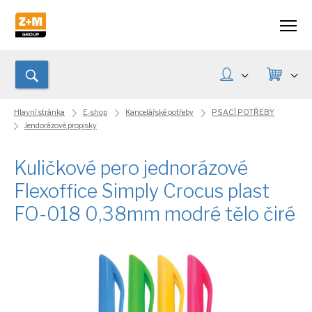
Hlavní stránka
E-shop
Kancelářské potřeby
PSACÍ POTŘEBY
Jendorázové propisky
Kuličkové pero jednorázové
Flexoffice Simply Crocus plast
FO-018 0,38mm modré tělo čiré