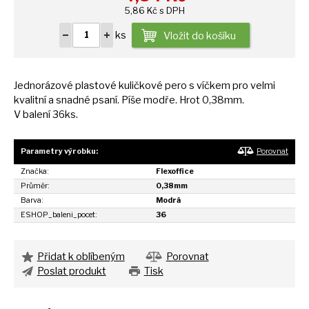
5,86 Kč s DPH
ks
Vložit do košíku
Jednorázové plastové kuličkové pero
s
víčkem pro velmi
kvalitní
a
snadné psaní. Píše modře. Hrot 0,38mm.
V balení 36ks.
Parametry výrobku:
Porovnat
Značka:
Flexoffice
Průměr:
0,38mm
Barva:
Modrá
ESHOP_baleni_pocet:
36
Přidat k oblíbeným
Porovnat
Poslat produkt
Tisk