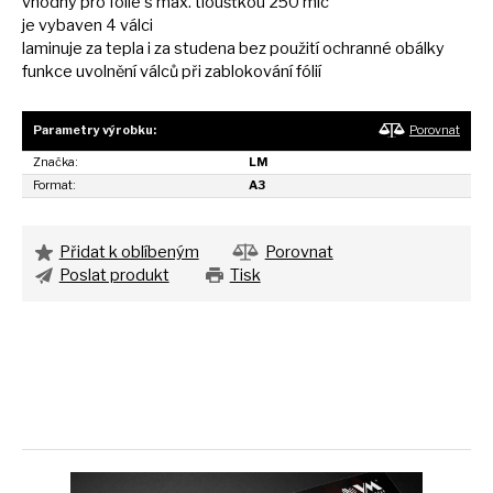
vhodný pro fólie
s
max. tloušťkou 250 mic
je vybaven
4
válci
laminuje
za
tepla
i
za studena bez použití ochranné obálky
funkce uvolnění válců při zablokování fólií
Parametry výrobku:
Porovnat
Značka:
LM
Format:
A3
Přidat k oblíbeným
Porovnat
Poslat produkt
Tisk