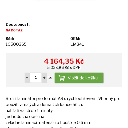
Dostupnost:
NA DOTAZ
Kód:
OEM:
10500365
LM341
4 164,35
Kč
5 038,86 Kč s DPH
ks
Vložit do košíku
Stolní laminátor pro formát
A3
s rychloohřevem. Vhodný pro
použití
v
malých
a
domácích kancelářích.
nahřátí válců
do
1 minuty
jednoduchá obsluha
zvládne laminaci materiálu
o
tloušťce 0,6 mm