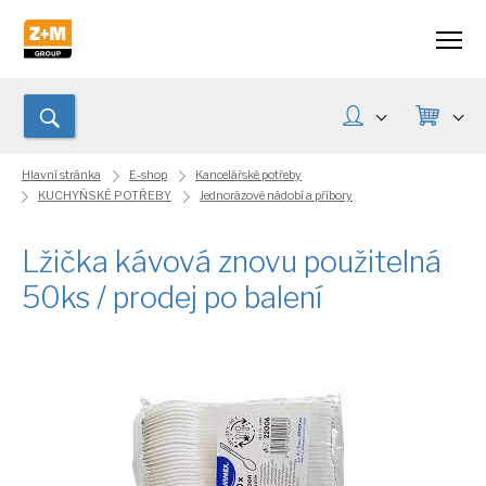
Hlavní stránka
E-shop
Kancelářské potřeby
KUCHYŇSKÉ POTŘEBY
Jednorázové nádobí a příbory
Lžička kávová znovu použitelná
50ks / prodej po balení