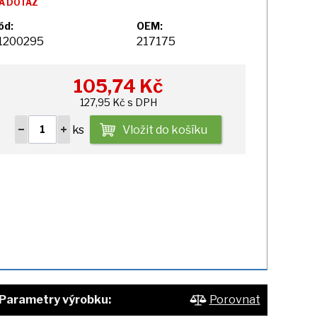
A DOTAZ
ód:
OEM:
1200295
217175
105,74
Kč
127,95 Kč s DPH
ks
Vložit do košíku
Parametry výrobku:
Porovnat