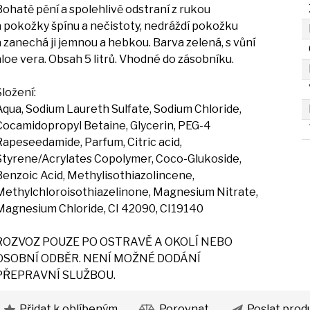
Bohatě pění
a
spolehlivě odstraní
z
rukou
a
pokožky špínu
a
nečistoty, nedráždí pokožku
a
zanechá
ji
jemnou
a
hebkou. Barva zelená,
s
vůní
aloe vera. Obsah
5
litrů. Vhodné
do
zásobníku.
Složení:
Aqua, Sodium Laureth Sulfate, Sodium Chloride,
Cocamidopropyl Betaine, Glycerin, PEG-4
Rapeseedamide, Parfum, Citric acid,
Styrene/Acrylates Copolymer, Coco-Glukoside,
Benzoic Acid, Methylisothiazolincene,
Methylchloroisothiazelinone, Magnesium Nitrate,
Magnesium Chloride,
CI
42090, CI19140
ROZVOZ POUZE
PO
OSTRAVĚ
A
OKOLÍ NEBO
OSOBNÍ ODBĚR. NENÍ MOŽNÉ DODÁNÍ
PŘEPRAVNÍ SLUŽBOU.
Přidat k oblíbeným
Porovnat
Poslat prod