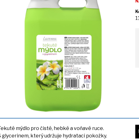
N
K
1
Tekuté mýdlo pro čisté, hebké
a
voňavé ruce.
S
glycerinem, který udržuje hydrataci pokožky.