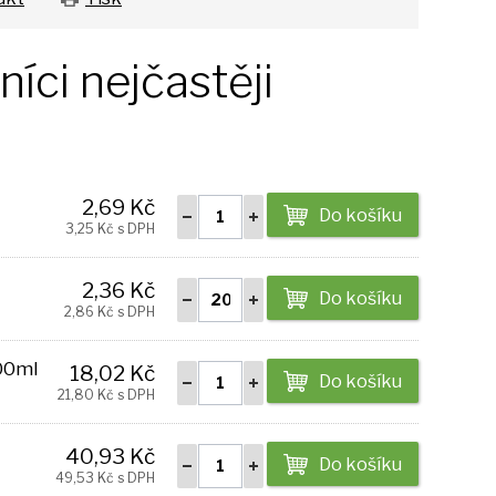
íci nejčastěji
2,69 Kč
Do košíku
3,25 Kč s DPH
2,36 Kč
Do košíku
2,86 Kč s DPH
00ml
18,02 Kč
Do košíku
21,80 Kč s DPH
40,93 Kč
Do košíku
49,53 Kč s DPH