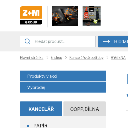
Hleda
Hlavní stránka
E-shop
Kancelářské potřeby
HYGIENA
Produkty v akci
Výprodej
KANCELÁŘ
OOPP, DÍLNA
PAPÍR