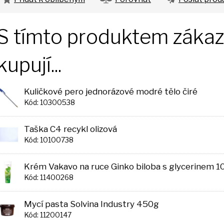
S tímto produktem zákazn
kupují...
Kuličkové pero jednorázové modré tělo čiré
Kód: 10300538
Taška C4 recykl olizová
Kód: 10100738
Krém Vakavo na ruce Ginko biloba s glycerinem 1
Kód: 11400268
Mycí pasta Solvina Industry 450g
Kód: 11200147