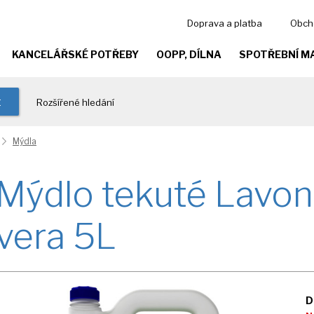
Doprava a platba
Obch
KANCELÁŘSKÉ POTŘEBY
OOPP, DÍLNA
SPOTŘEBNÍ M
t
Rozšířené hledání
Mýdla
Mýdlo tekuté Lavon
vera 5L
D