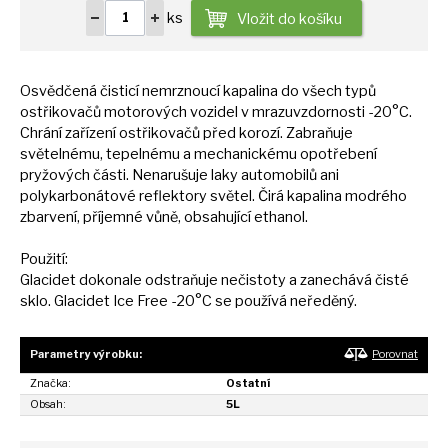
ks
Vložit do košíku
Osvědčená čisticí nemrznoucí kapalina
do
všech typů
ostřikovačů motorových vozidel
v
mrazuvzdornosti -20°C.
Chrání zařízení ostřikovačů před korozí. Zabraňuje
světelnému, tepelnému
a
mechanickému opotřebení
pryžových části. Nenarušuje laky automobilů ani
polykarbonátové reflektory světel. Čirá kapalina modrého
zbarvení, příjemné vůně, obsahující ethanol.
Použití:
Glacidet dokonale odstraňuje nečistoty
a
zanechává čisté
sklo. Glacidet Ice Free -20°C
se
používá neředěný.
Parametry výrobku:
Porovnat
Značka:
Ostatní
Obsah:
5L