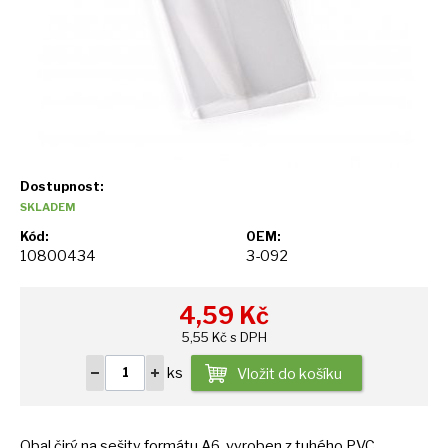
Dostupnost:
SKLADEM
Kód:
OEM:
10800434
3-092
4,59
Kč
5,55 Kč s DPH
ks
Vložit do košíku
Obal čirý
na
sešity formátu A6, vyroben
z
tuhého PVC.