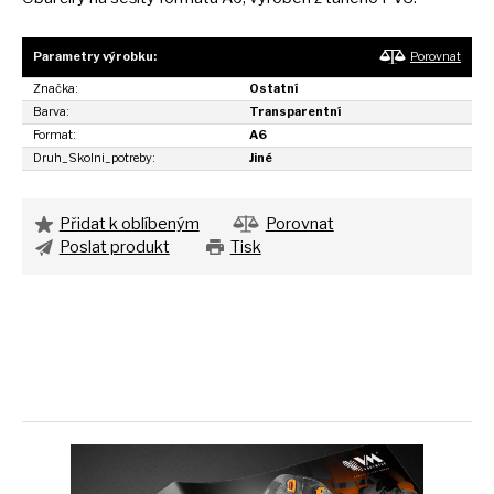
Parametry výrobku:
Porovnat
Značka:
Ostatní
Barva:
Transparentní
Format:
A6
Druh_Skolni_potreby:
Jiné
Přidat k oblíbeným
Porovnat
Poslat produkt
Tisk