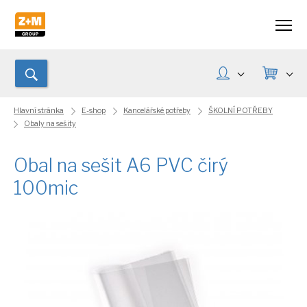
Hlavní stránka
E-shop
Kancelářské potřeby
ŠKOLNÍ POTŘEBY
Obaly na sešity
Obal na sešit A6 PVC čirý
100mic