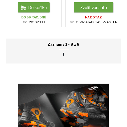
Do košíku
Zvolit variantu
DO 5 PRAC. DNŮ
NA DOTAZ
Kód: 20102333
Kód: 1150-146-801-00-MASTER
Záznamy 1 - 8 z 8
1