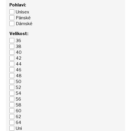
Pohlaví:
Unisex
Pánské
Dámské
Velikost:
36
38
40
42
44
46
48
50
52
54
56
58
60
62
64
Uni