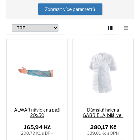
Zobrazit více parametrů
ALWAR návlek na paži
Dámská halena
20x50
GABRIELA, bílá, vel.
165,94 Kč
280,17 Kč
200,79 Kč s DPH
339,01 Kč s DPH