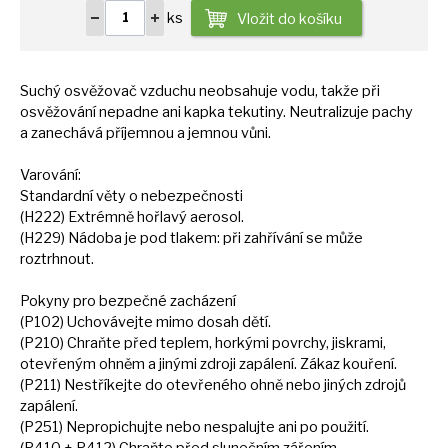
ks
Vložit do košíku
Suchý osvěžovač vzduchu neobsahuje vodu, takže při
osvěžování nepadne ani kapka tekutiny. Neutralizuje pachy
a
zanechává příjemnou
a
jemnou vůni.
Varování:
Standardní věty
o
nebezpečnosti
(H222) Extrémně hořlavý aerosol.
(H229) Nádoba
je
pod tlakem: při zahřívání
se
může
roztrhnout.
Pokyny pro bezpečné zacházení
(P102) Uchovávejte mimo dosah dětí.
(P210) Chraňte před teplem, horkými povrchy, jiskrami,
otevřeným ohněm
a
jinými zdroji zapálení. Zákaz kouření.
(P211) Nestříkejte
do
otevřeného ohně nebo jiných zdrojů
zapálení.
(P251) Nepropichujte nebo nespalujte ani
po
použití.