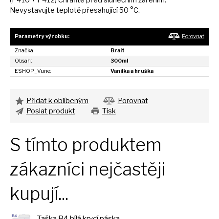
(P410 + P412) Chraňte před slunečním zářením.
Nevystavujte teplotě přesahující
50
°C.
Parametry výrobku:
Porovnat
Značka:
Brait
Obsah:
300ml
ESHOP_Vune:
Vanilka a hruška
Přidat k oblíbeným
Porovnat
Poslat produkt
Tisk
S tímto produktem
zákazníci nejčastěji
kupují...
Taška B4 bílá krycí páska