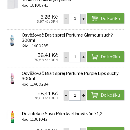
Kód: 10100741
3,28 Kč
Do košíku
3,97 Kč s DPH
Osvěžovač Brait sprej Perfume Glamour suchý
300ml
Kód: 11400285
58,41 Kč
Do košíku
70,68 Kč s DPH
Osvěžovač Brait sprej Perfume Purple Lips suchý
300ml
Kód: 11400284
58,41 Kč
Do košíku
70,68 Kč s DPH
Dezinfekce Savo Prim květinová vůně 1,2L
Kód: 11301042