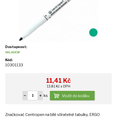
Dostupnost:
SKLADEM
Kód:
10301133
11,41
Kč
13,81 Kč s DPH
ks
Vložit do košíku
Značkovač Centropen
na
bílé stíratelné tabulky, ERGO