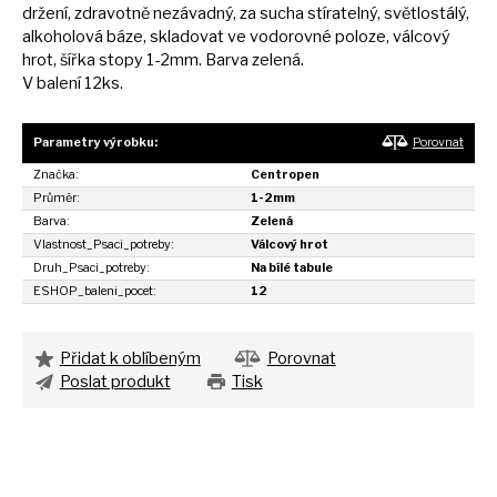
držení, zdravotně nezávadný,
za
sucha stíratelný, světlostálý,
alkoholová báze, skladovat
ve
vodorovné poloze, válcový
hrot, šířka stopy 1-2mm. Barva zelená.
V balení 12ks.
Parametry výrobku:
Porovnat
Značka:
Centropen
Průměr:
1-2mm
Barva:
Zelená
Vlastnost_Psaci_potreby:
Válcový hrot
Druh_Psaci_potreby:
Na bílé tabule
ESHOP_baleni_pocet:
12
Přidat k oblíbeným
Porovnat
Poslat produkt
Tisk