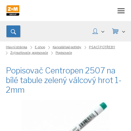
Hlavní stránka
E-shop
Kancelářské potřeby
PSACÍ POTŘEBY
Zvýrazňovače, popisovače
Popisovače
Popisovač Centropen 2507 na
bílé tabule zelený válcový hrot 1-
2mm