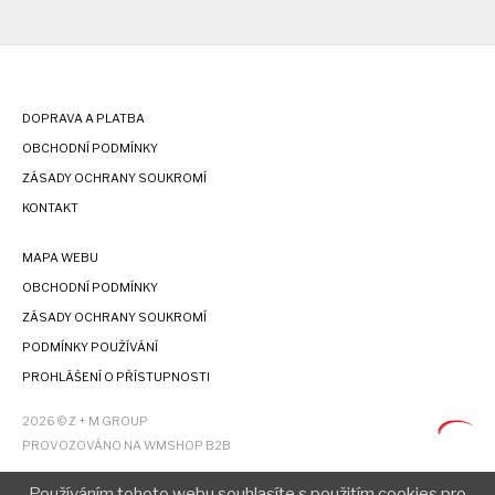
DOPRAVA A PLATBA
OBCHODNÍ PODMÍNKY
ZÁSADY OCHRANY SOUKROMÍ
KONTAKT
MAPA WEBU
OBCHODNÍ PODMÍNKY
ZÁSADY OCHRANY SOUKROMÍ
PODMÍNKY POUŽÍVÁNÍ
PROHLÁŠENÍ O PŘÍSTUPNOSTI
2026 © Z + M GROUP
PROVOZOVÁNO NA WMSHOP B2B
Používáním tohoto webu souhlasíte s použitím cookies pro