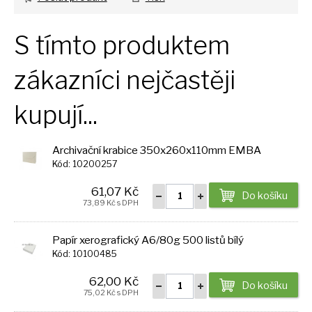
S tímto produktem
zákazníci nejčastěji
kupují...
Archivační krabice 350x260x110mm EMBA
Kód: 10200257
61,07 Kč
Do košíku
73,89 Kč s DPH
Papír xerografický A6/80g 500 listů bílý
Kód: 10100485
62,00 Kč
Do košíku
75,02 Kč s DPH