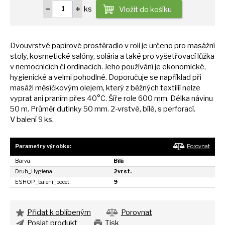
ks
Vložit do košíku
Dvouvrstvé papírové prostěradlo
v
roli
je
určeno pro masážní
stoly, kosmetické salóny, solária
a
také pro vyšetřovací lůžka
v
nemocnicích
či
ordinacích. Jeho používání
je
ekonomické,
hygienické
a
velmi pohodlné. Doporučuje
se
například při
masáži měsíčkovým olejem, který
z
běžných textilií nelze
vyprat ani praním přes 40°C. Šíře role 600 mm. Délka návinu
50
m. Průměr dutinky
50
mm. 2-vrstvé, bílé,
s
perforací.
V balení
9
ks.
Parametry výrobku:
Porovnat
Barva:
Bílá
Druh_Hygiena:
2vrst.
ESHOP_baleni_pocet:
9
Přidat k oblíbeným
Porovnat
Poslat produkt
Tisk