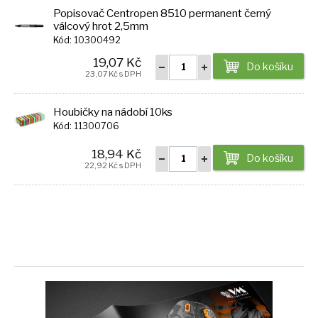
Popisovač Centropen 8510 permanent černý
válcový hrot 2,5mm
Kód: 10300492
19,07 Kč
Do košíku
23,07 Kč s DPH
Houbičky na nádobí 10ks
Kód: 11300706
18,94 Kč
Do košíku
22,92 Kč s DPH