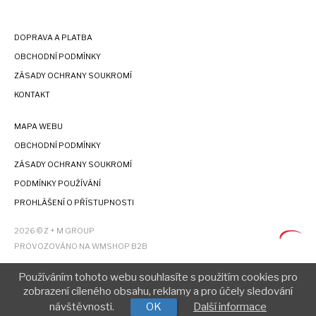
DOPRAVA A PLATBA
OBCHODNÍ PODMÍNKY
ZÁSADY OCHRANY SOUKROMÍ
KONTAKT
MAPA WEBU
OBCHODNÍ PODMÍNKY
ZÁSADY OCHRANY SOUKROMÍ
PODMÍNKY POUŽÍVÁNÍ
PROHLÁŠENÍ O PŘÍSTUPNOSTI
2026 © Z + M GROUP
PROVOZOVÁNO NA WMSHOP B2B
Používáním tohoto webu souhlasíte s použitím cookies pro
zobrazení cíleného obsahu, reklamy a pro účely sledování
návštěvnosti.
OK
Další informace