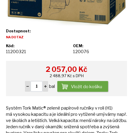
Dostupnost:
NA DOTAZ
Kód:
OEM:
11200321
120076
2 057,00
Kč
2 488,97 Kč s DPH
bal
Vložit do košíku
Systém Tork Matic® zelené papírové ručníky
v
roli (H1)
má
vysokou kapacitu
a
je ideální pro vytížené umývárny např.
ve
školách
a
letištích. Velká kapacita: menší nároky
na
údržbu.
Jeden ručník
v
daný okamžik: snížená spotřeba
a
zvýšená
hygiena. Vzor listu: navržen pro skvělý dojem. Znaky Tork