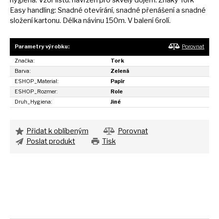
Easy handling: Snadné otevírání, snadné přenášení
a
snadné
složení kartonu. Délka návinu 150m.
V
balení 6rolí.
Parametry výrobku:
Porovnat
Značka:
Tork
Barva:
Zelená
ESHOP_Material:
Papír
ESHOP_Rozmer:
Role
Druh_Hygiena:
Jiné
Přidat k oblíbeným
Porovnat
Poslat produkt
Tisk