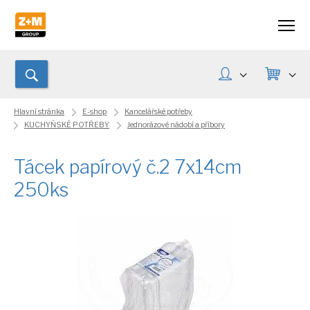
Hlavní stránka
E-shop
Kancelářské potřeby
KUCHYŇSKÉ POTŘEBY
Jednorázové nádobí a příbory
Tácek papírový č.2 7x14cm
250ks