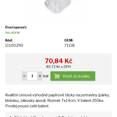
Dostupnost:
SKLADEM
Kód:
OEM:
11100290
71118
70,84
Kč
85,72 Kč s DPH
bal
Vložit do košíku
Kvalitní cenově výhodné papírové tácky
na
potraviny (párky,
klobásy, zákusky apod). Rozměr 7x14cm.
V
balení 250ks.
Prodej pouze celé balení.