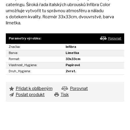
cateringu. Široká řada italských ubrousků Infibra Color
umožňuje vytvořit
tu
správnou atmosféru
a
náladu
s
dotekem kvality. Rozměr 33x33cm, dvouvrstvé, barva
limetka.
Parametry výrobku:
Porovnat
Značka:
Infibra
Barva:
Limetka
Format:
33x33cm
Vlastnost_Hygiena:
Papírové
Druh_Hygiena:
2vrst.
Přidat k oblíbeným
Porovnat
Poslat produkt
Tisk