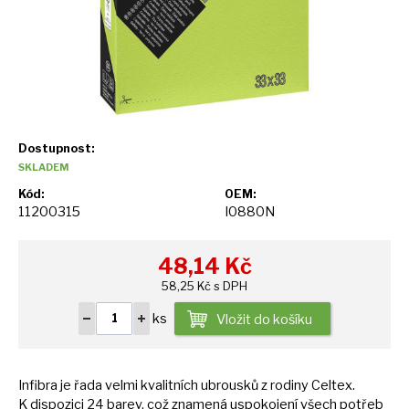
Dostupnost:
SKLADEM
Kód:
OEM:
11200315
I0880N
48,14
Kč
58,25 Kč s DPH
ks
Vložit do košíku
Infibra
je
řada velmi kvalitních ubrousků
z
rodiny Celtex.
K
dispozici
24
barev, což znamená uspokojení všech potřeb