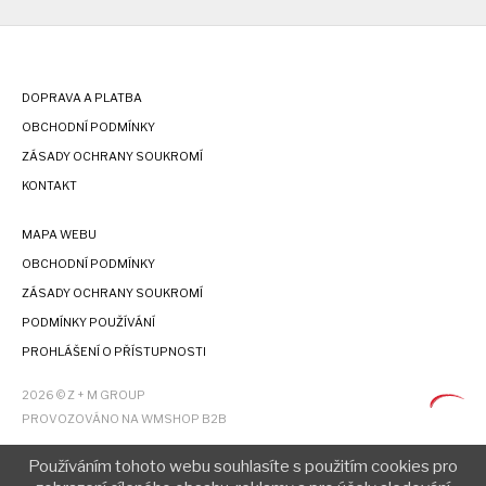
DOPRAVA A PLATBA
OBCHODNÍ PODMÍNKY
ZÁSADY OCHRANY SOUKROMÍ
KONTAKT
MAPA WEBU
OBCHODNÍ PODMÍNKY
ZÁSADY OCHRANY SOUKROMÍ
PODMÍNKY POUŽÍVÁNÍ
PROHLÁŠENÍ O PŘÍSTUPNOSTI
2026 © Z + M GROUP
PROVOZOVÁNO NA WMSHOP B2B
Používáním tohoto webu souhlasíte s použitím cookies pro