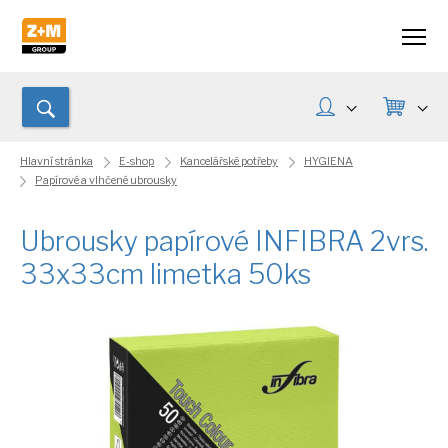
Hlavní stránka
E-shop
Kancelářské potřeby
HYGIENA
Papírové a vlhčené ubrousky
Ubrousky papírové INFIBRA 2vrs.
33x33cm limetka 50ks